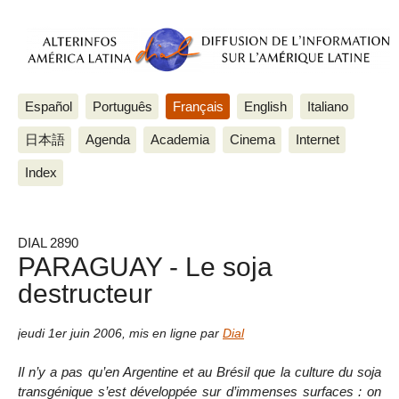
Español
Português
Français
English
Italiano
日本語
Agenda
Academia
Cinema
Internet
Index
DIAL 2890
PARAGUAY - Le soja
destructeur
jeudi 1er juin 2006
,
mis en ligne par
Dial
Il n’y a pas qu’en Argentine et au Brésil que la culture du soja
transgénique s’est développée sur d’immenses surfaces : on