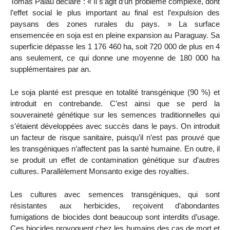
Tomás Palau déclare : « Il s’agit d’un problème complexe, dont
l’effet social le plus important au final est l’expulsion des
paysans des zones rurales du pays. » La surface
ensemencée en soja est en pleine expansion au Paraguay. Sa
superficie dépasse les 1 176 460 ha, soit 720 000 de plus en 4
ans seulement, ce qui donne une moyenne de 180 000 ha
supplémentaires par an.
Le soja planté est presque en totalité transgénique (90 %) et
introduit en contrebande. C’est ainsi que se perd la
souveraineté génétique sur les semences traditionnelles qui
s’étaient développées avec succès dans le pays. On introduit
un facteur de risque sanitaire, puisqu’il n’est pas prouvé que
les transgéniques n’affectent pas la santé humaine. En outre, il
se produit un effet de contamination génétique sur d’autres
cultures. Parallèlement Monsanto exige des royalties.
Les cultures avec semences transgéniques, qui sont
résistantes aux herbicides, reçoivent d’abondantes
fumigations de biocides dont beaucoup sont interdits d’usage.
Ces biocides provoquent chez les humains des cas de mort et