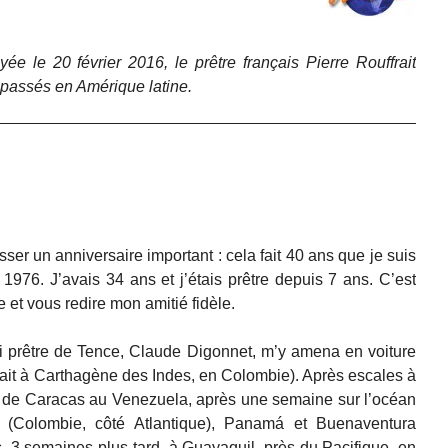
ée le 20 février 2016, le prêtre français Pierre Rouffrait
 passés en Amérique latine.
sser un anniversaire important : cela fait 40 ans que je suis
n 1976. J’avais 34 ans et j’étais prêtre depuis 7 ans. C’est
 et vous redire mon amitié fidèle.
i prêtre de Tence, Claude Digonnet, m’y amena en voiture
était à Carthagène des Indes, en Colombie). Après escales à
rt de Caracas au Venezuela, après une semaine sur l’océan
 (Colombie, côté Atlantique), Panamá et Buenaventura
is, 3 semaines plus tard, à Guayaquil, près du Pacifique, en