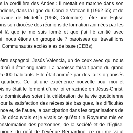
la cordillère des Andes : il mettait en marche dans son
ndiens, dans la ligne du Concile Vatican II (1962-65) et de
ricaine de Medellín (1968, Colombie) : être une Église
t dans son diocèse des réunions de formation animées par les
est là que je me suis formé et que j’ai lié amitié avec
 nous étions un groupe de 7 paroisses qui travaillions
es Communautés ecclésiales de base (CEBs).
rêtre espagnol, Jesús Valencia, un de ceux avec qui nous
d’où il était originaire. La paroisse faisait partie du grand
5 000 habitants. Elle était animée par des laïcs organisés
artiers. Ce fut une expérience nouvelle pour moi et
oisins était le ferment d’une foi enracinée en Jésus-Christ.
 dominicales soient la célébration de la vie quotidienne
pour la satisfaction des nécessités basiques, les difficultés
nce et, de l’autre, la participation dans les organisations de
e. Je découvrais et je vivais ce qu’était le Royaume mis en
nsformation des personnes, de la société et de l’Église.
toujours du goût de l’évêque Bernardino, ce qui me valut