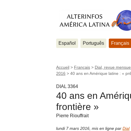
Español
Português
Français
Accueil
>
Français
>
Dial, revue mensuel
2016
>
40 ans en Amérique latine : « prê
DIAL 3364
40 ans en Amériqu
frontière »
Pierre Riouffrait
lundi 7 mars 2016
,
mis en ligne par
Dial