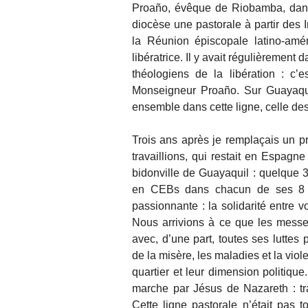
Proaño, évêque de Riobamba, dans 
diocèse une pastorale à partir des I
la Réunion épiscopale latino-amé
libératrice. Il y avait régulièremen
théologiens de la libération : c’
Monseigneur Proaño. Sur Guayaquil
ensemble dans cette ligne, celle d
Trois ans après je remplaçais un p
travaillions, qui restait en Espagne 
bidonville de Guayaquil : quelque 3
en CEBs dans chacun de ses 8 qu
passionnante : la solidarité entre v
Nous arrivions à ce que les messes
avec, d’une part, toutes ses luttes 
de la misère, les maladies et la viole
quartier et leur dimension politiqu
marche par Jésus de Nazareth : tra
Cette ligne pastorale n’était pas 