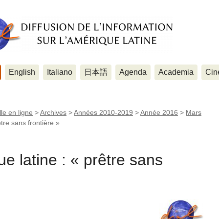
English
Italiano
日本語
Agenda
Academia
Cin
le en ligne
>
Archives
>
Années 2010-2019
>
Année 2016
>
Mars
tre sans frontière »
e latine : « prêtre sans