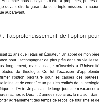
s. Ensemble nous essayions d’être « prophètes, prêtres et
 je devais être le garant de cette triple mission… mission
nue auparavant.
: l’approfondissement de l’option pour
 faisait 11 ans que j’étais en Équateur. Un appel de mon père
rance pour l’accompagner de plus près dans sa vieillesse.
lus longuement, mais aussi je m’inscrivis à l’Université
tudes de théologie. Ce fut l’occasion d’approfondir
firmer l’option prioritaire pour les causes des pauvres,
e latine, et de connaître un peu les réalités de la théologie
Afrique et d’Asie. Je passais de longs jours de « vacances »
res racines ». Durant 2 années scolaires, la maison Saint
ofiter agréablement des temps de repos, de tourisme et de