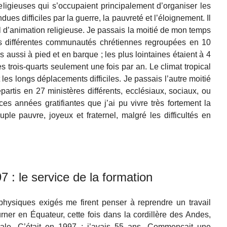
ligieuses qui s’occupaient principalement d’organiser les
ues difficiles par la guerre, la pauvreté et l’éloignement. Il
ail d’animation religieuse. Je passais la moitié de mon temps
es différentes communautés chrétiennes regroupées en 10
 aussi à pied et en barque ; les plus lointaines étaient à 4
s trois-quarts seulement une fois par an. Le climat tropical
les longs déplacements difficiles. Je passais l’autre moitié
partis en 27 ministères différents, ecclésiaux, sociaux, ou
ces années gratifiantes que j’ai pu vivre très fortement la
uple pauvre, joyeux et fraternel, malgré les difficultés en
 : le service de la formation
physiques exigés me firent penser à reprendre un travail
rner en Équateur, cette fois dans la cordillère des Andes,
tale. C’était en 1997 : j’avais 55 ans. Commençait une