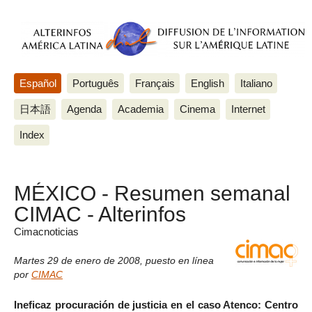
Español
Português
Français
English
Italiano
日本語
Agenda
Academia
Cinema
Internet
Index
MÉXICO - Resumen semanal
CIMAC - Alterinfos
Cimacnoticias
Martes 29 de enero de 2008
,
puesto en línea
por
CIMAC
Ineficaz procuración de justicia en el caso Atenco: Centro