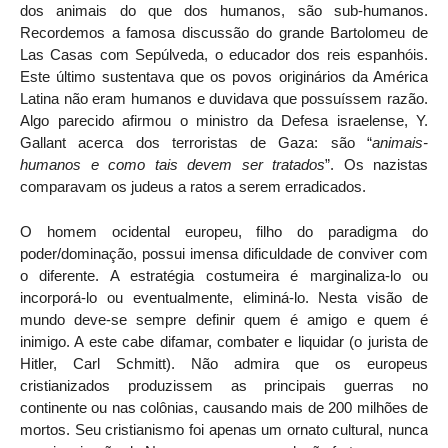
dos animais do que dos humanos, são sub-humanos.
Recordemos a famosa discussão do grande Bartolomeu de
Las Casas com Sepúlveda, o educador dos reis espanhóis.
Este último sustentava que os povos originários da América
Latina não eram humanos e duvidava que possuíssem razão.
Algo parecido afirmou o ministro da Defesa israelense, Y.
Gallant acerca dos terroristas de Gaza: são “
animais-
humanos e como tais devem ser tratados
”. Os nazistas
comparavam os judeus a ratos a serem erradicados.
O homem ocidental europeu, filho do paradigma do
poder/dominação, possui imensa dificuldade de conviver com
o diferente. A estratégia costumeira é marginaliza-lo ou
incorporá-lo ou eventualmente, eliminá-lo. Nesta visão de
mundo deve-se sempre definir quem é amigo e quem é
inimigo. A este cabe difamar, combater e liquidar (o jurista de
Hitler, Carl Schmitt). Não admira que os europeus
cristianizados produzissem as principais guerras no
continente ou nas colônias, causando mais de 200 milhões de
mortos. Seu cristianismo foi apenas um ornato cultural, nunca