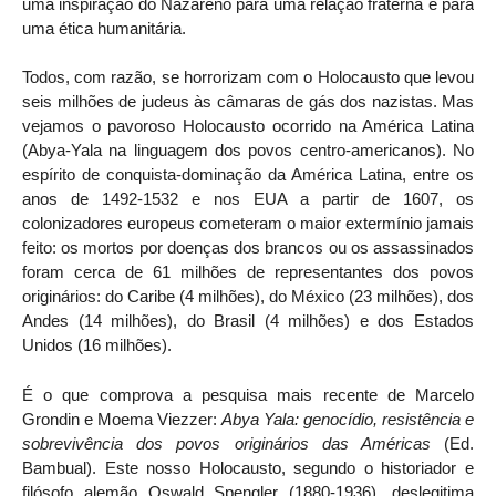
uma inspiração do Nazareno para uma relação fraterna e para
uma ética humanitária.
Todos, com razão, se horrorizam com o Holocausto que levou
seis milhões de judeus às câmaras de gás dos nazistas. Mas
vejamos o pavoroso Holocausto ocorrido na América Latina
(Abya-Yala na linguagem dos povos centro-americanos). No
espírito de conquista-dominação da América Latina, entre os
anos de 1492-1532 e nos EUA a partir de 1607, os
colonizadores europeus cometeram o maior extermínio jamais
feito: os mortos por doenças dos brancos ou os assassinados
foram cerca de 61 milhões de representantes dos povos
originários: do Caribe (4 milhões), do México (23 milhões), dos
Andes (14 milhões), do Brasil (4 milhões) e dos Estados
Unidos (16 milhões).
É o que comprova a pesquisa mais recente de Marcelo
Grondin e Moema Viezzer:
Abya Yala: genocídio, resistência e
sobrevivência dos povos originários das Américas
(Ed.
Bambual). Este nosso Holocausto, segundo o historiador e
filósofo alemão Oswald Spengler (1880-1936), deslegitima