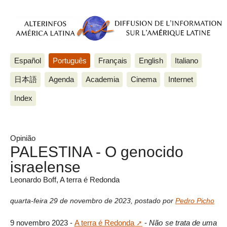
Español
Português
Français
English
Italiano
日本語
Agenda
Academia
Cinema
Internet
Index
Opinião
PALESTINA - O genocido
israelense
Leonardo Boff, A terra é Redonda
quarta-feira 29 de novembro de 2023
,
postado por
Pedro Picho
9 novembro 2023 -
A terra é Redonda
-
Não se trata de uma