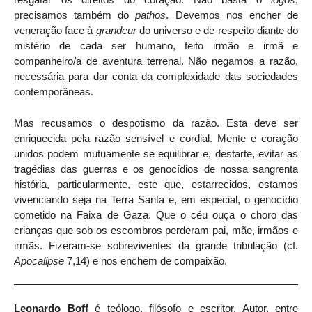
precisamos também do
pathos
. Devemos nos encher de
veneração face à
grandeur
do universo e de respeito diante do
mistério de cada ser humano, feito irmão e irmã e
companheiro/a de aventura terrenal. Não negamos a razão,
necessária para dar conta da complexidade das sociedades
contemporâneas.
Mas recusamos o despotismo da razão. Esta deve ser
enriquecida pela razão sensível e cordial. Mente e coração
unidos podem mutuamente se equilibrar e, destarte, evitar as
tragédias das guerras e os genocídios de nossa sangrenta
história, particularmente, este que, estarrecidos, estamos
vivenciando seja na Terra Santa e, em especial, o genocídio
cometido na Faixa de Gaza. Que o céu ouça o choro das
crianças que sob os escombros perderam pai, mãe, irmãos e
irmãs. Fizeram-se sobreviventes da grande tribulação (cf.
Apocalipse
7,14) e nos enchem de compaixão.
Leonardo Boff
é teólogo, filósofo e escritor. Autor, entre