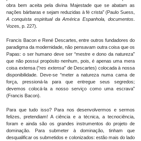
obra bem aceita pela divina Majestade que se abatam as
nações bárbaras e sejam reduzidas à fé crista” (Paulo Suess,
A conquista espiritual da América Espanhola, documentos
.
Vozes, p. 227).
Francis Bacon e René Descartes, entre outros fundadores do
paradigma da modernidade, não pensavam outra coisa que os
Papas: o ser humano deve ser “mestre e dono da natureza”
que não possui propósito nenhum, pois, é apenas uma mera
coisa extensa (“
res extensa
” de Descartes) colocada à nossa
disponibilidade. Deve-se “meter a natureza numa cama de
força, pressioná-la para que entregue seus segredos;
devemos colocá-la a nosso serviço como uma escrava”
(Francis Bacon).
Para que tudo isso? Para nos desenvolvermos e sermos
felizes, pretendiam! A ciência e a técnica, a tecnociência,
foram e ainda são os grandes instrumentos do projeto de
dominação. Para submeter à dominação, tinham que
desqualificar os submetidos e colonizados: estão mais do lado