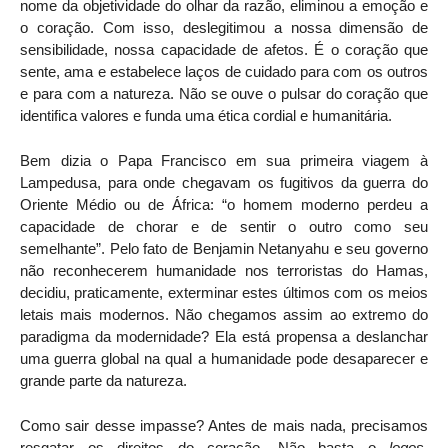
nome da objetividade do olhar da razão, eliminou a emoção e
o coração. Com isso, deslegitimou a nossa dimensão de
sensibilidade, nossa capacidade de afetos. É o coração que
sente, ama e estabelece laços de cuidado para com os outros
e para com a natureza. Não se ouve o pulsar do coração que
identifica valores e funda uma ética cordial e humanitária.
Bem dizia o Papa Francisco em sua primeira viagem à
Lampedusa, para onde chegavam os fugitivos da guerra do
Oriente Médio ou de África: “o homem moderno perdeu a
capacidade de chorar e de sentir o outro como seu
semelhante”. Pelo fato de Benjamin Netanyahu e seu governo
não reconhecerem humanidade nos terroristas do Hamas,
decidiu, praticamente, exterminar estes últimos com os meios
letais mais modernos. Não chegamos assim ao extremo do
paradigma da modernidade? Ela está propensa a deslanchar
uma guerra global na qual a humanidade pode desaparecer e
grande parte da natureza.
Como sair desse impasse? Antes de mais nada, precisamos
resgatar os direitos do coração. Não basta o
logos
,