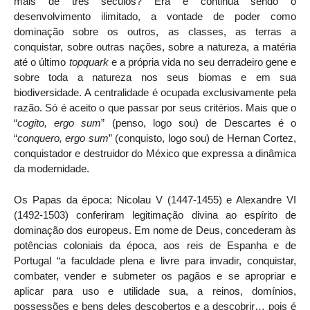
mais de três séculos? Era e continua sendo o
desenvolvimento ilimitado, a vontade de poder como
dominação sobre os outros, as classes, as terras a
conquistar, sobre outras nações, sobre a natureza, a matéria
até o último
topquark
e a própria vida no seu derradeiro gene e
sobre toda a natureza nos seus biomas e em sua
biodiversidade. A centralidade é ocupada exclusivamente pela
razão. Só é aceito o que passar por seus critérios. Mais que o
“
cogito, ergo sum
” (penso, logo sou) de Descartes é o
“
conquero, ergo sum
” (conquisto, logo sou) de Hernan Cortez,
conquistador e destruidor do México que expressa a dinâmica
da modernidade.
Os Papas da época: Nicolau V (1447-1455) e Alexandre VI
(1492-1503) conferiram legitimação divina ao espírito de
dominação dos europeus. Em nome de Deus, concederam às
potências coloniais da época, aos reis de Espanha e de
Portugal “a faculdade plena e livre para invadir, conquistar,
combater, vender e submeter os pagãos e se apropriar e
aplicar para uso e utilidade sua, a reinos, domínios,
possessões e bens deles descobertos e a descobrir… pois é