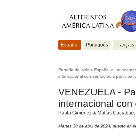
Español
Português
Français
Portada del sitio
>
Español
>
Latinoamér
internacional con democracia participati
VENEZUELA - Paí
internacional con
Paula Giménez & Matías Caciabue, E
Martes 30 de abril de 2024
,
puesto en l