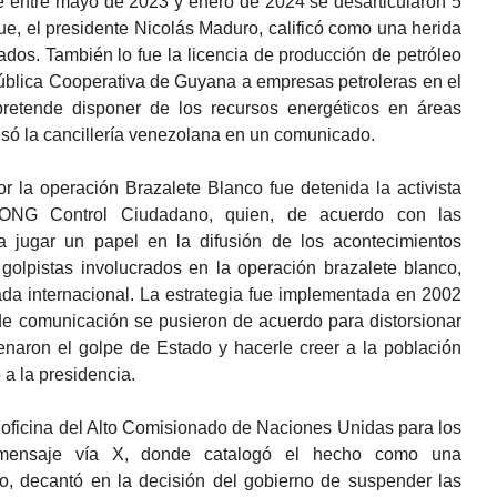
e entre mayo de 2023 y enero de 2024 se desarticularon 5
que, el presidente Nicolás Maduro, calificó como una herida
dos. También lo fue la licencia de producción de petróleo
ública Cooperativa de Guyana a empresas petroleras en el
retende disponer de los recursos energéticos en áreas
resó la cancillería venezolana en un comunicado.
r la operación Brazalete Blanco fue detenida la activista
 ONG Control Ciudadano, quien, de acuerdo con las
a jugar un papel en la difusión de los acontecimientos
 golpistas involucrados en la operación brazalete blanco,
rada internacional. La estrategia fue implementada en 2002
e comunicación se pusieron de acuerdo para distorsionar
naron el golpe de Estado y hacerle creer a la población
a la presidencia.
 oficina del Alto Comisionado de Naciones Unidas para los
mensaje vía X, donde catalogó el hecho como una
to, decantó en la decisión del gobierno de suspender las