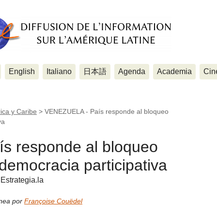
English
Italiano
日本語
Agenda
Academia
Cin
ica y Caribe
>
VENEZUELA - País responde al bloqueo
va
s responde al bloqueo
 democracia participativa
strategia.la
ínea por
Françoise Couëdel