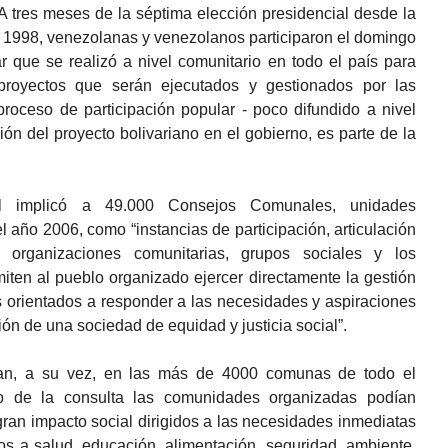
A tres meses de la séptima elección presidencial desde la
 1998, venezolanas y venezolanos participaron el domingo
r que se realizó a nivel comunitario en todo el país para
 proyectos que serán ejecutados y gestionados por las
roceso de participación popular - poco difundido a nivel
ción del proyecto bolivariano en el gobierno, es parte de la
al implicó a 49.000 Consejos Comunales, unidades
l año 2006, como “instancias de participación, articulación
s organizaciones comunitarias, grupos sociales y los
ten al pueblo organizado ejercer directamente la gestión
os orientados a responder a las necesidades y aspiraciones
ón de una sociedad de equidad y justicia social”.
an, a su vez, en las más de 4000 comunas de todo el
co de la consulta las comunidades organizadas podían
gran impacto social dirigidos a las necesidades inmediatas
os a salud, educación, alimentación, seguridad, ambiente,