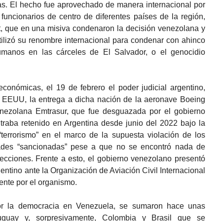
as. El hecho fue aprovechado de manera internacional por
funcionarios de centro de diferentes países de la región,
, que en una misiva condenaron la decisión venezolana y
 utilizó su renombre internacional para condenar con ahinco
umanos en las cárceles de El Salvador, o el genocidio
conómicas, el 19 de febrero el poder judicial argentino,
de EEUU, la entrega a dicha nación de la aeronave Boeing
enezolana Emtrasur, que fue desguazada por el gobierno
traba retenido en Argentina desde junio del 2022 bajo la
errorismo” en el marco de la supuesta violación de los
dades “sancionadas” pese a que no se encontró nada de
pecciones. Frente a esto, el gobierno venezolano presentó
ntino ante la Organización de Aviación Civil Internacional
ente por el organismo.
or la democracia en Venezuela, se sumaron hace unas
guay y, sorpresivamente, Colombia y Brasil que se