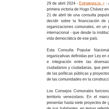
29 de abril 2024 -
Estrategia.la
- 
primera victoria de Hugo Chávez en
21 de abril de una consulta popula
decidir sobre la financiación de
organizaciones comunales, en un p
internacional - que desde la institu
vida democrática de ese país.
Esta Consulta Popular Nacion
organizativas definidas por Ley en e
e integración entre las diversa
ciudadanos y ciudadanas, que permi
de las políticas públicas y proyect
de las comunidades en la construcci
Los Consejos Comunales funcion
territorio venezolano. En el mar
presentar hasta siete proyectos de 
de sus habitantes, en temas referid