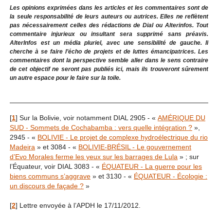
Les opinions exprimées dans les articles et les commentaires sont de
la seule responsabilité de leurs auteurs ou autrices. Elles ne reflètent
pas nécessairement celles des rédactions de Dial ou Alterinfos. Tout
commentaire injurieux ou insultant sera supprimé sans préavis.
AlterInfos est un média pluriel, avec une sensibilité de gauche. Il
cherche à se faire l’écho de projets et de luttes émancipatrices. Les
commentaires dont la perspective semble aller dans le sens contraire
de cet objectif ne seront pas publiés ici, mais ils trouveront sûrement
un autre espace pour le faire sur la toile.
[
1
]
Sur la Bolivie, voir notamment DIAL 2905 - «
AMÉRIQUE DU
SUD - Sommets de Cochabamba : vers quelle intégration ?
»,
2945 - «
BOLIVIE - Le projet de complexe hydroélectrique du rio
Madeira
» et 3084 - «
BOLIVIE-BRÉSIL - Le gouvernement
d’Evo Morales ferme les yeux sur les barrages de Lula
» ; sur
l’Équateur, voir DIAL 3083 - «
ÉQUATEUR - La guerre pour les
biens communs s’aggrave
» et 3130 - «
ÉQUATEUR - Écologie :
un discours de façade ?
»
[
2
]
Lettre envoyée à l’APDH le 17/11/2012.