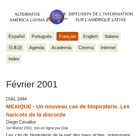
Español
Português
Français
English
Italiano
日本語
Agenda
Academia
Cinema
Internet
Index
Février 2001
DIAL 2444
MEXIQUE - Un nouveau cas de biopiraterie. Les
haricots de la discorde
Diego Cevallos
1er février 2001, mis en ligne par Dial
Les cas de biopiraterie de la part des pays riches, notamment