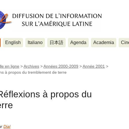
English
Italiano
日本語
Agenda
Academia
Cin
le en ligne
>
Archives
>
Années 2000-2009
>
Année 2001
>
s à propos du tremblement de terre
flexions à propos du
rre
ar
Dial