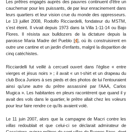
Les prêtres engagés auprès des pauvres continuent d’être un
cauchemar pour les puissants, de par leur enracinement dans
leurs quartiers et leur vision crue du monde des oppresseurs.
Le 13 juillet 2008, Rodolfo Ricciardelli, fondateur du MSTM,
s’est éteint. Il vivait depuis 1973 dans la Villa 1-11-14 ou Bajo
Flores. Il résista aux bulldozers de la dictature depuis la
paroisse Maria Madre del Pueblo
[
4
]
, où ils construisirent en
outre une cantine et un jardin d’enfants, malgré la disparition de
cinq catéchistes.
Ricciardelli fut veillé à cercueil ouvert dans l’église « entre
vierges et jésus noirs » ; il avait « un t-shirt et un drapeau du
club Boca Juniors à ses pieds et des photos de lui l’entouraient
ainsi qu’une autre du prêtre assassiné par l’AAA, Carlos
Mugica ». Les habitantes en pleurs racontèrent que quand il y
avait des vols dans le quartier, le prêtre allait chez les voleurs
pour leur faire rendre ce qu’ils avaient volé.
Le 11 juin 2007, alors que la campagne de Macri contre les
villas
redoublait et que celui-ci se déclarait admirateur de
Cacciatore, quinze prêtres de sept villas de Buenos Aires, dont