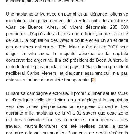
quartier », dit avec fierté une des mères.
Une habitante arrive avec un pamphlet qui dénonce l’offensive
médiatique du gouvernement de la ville contre les quatorze
villas
de Buenos Aires, où vivent désormais 235 000
personnes. D’après des chiffres non officiels, depuis la crise
de 2001, la population des
villas
a doublé et en un an et demi
ces dernières ont cru de 30%. Macri a été élu en 2007 pour
diriger la ville avec la majorité absolue de la capitale
conservatrice argentine. Il a été président de Boca Juniors, le
club de foot le plus populaire du pays, il était allié du président
néolibéral Carlos Menem, et d’aucuns assurent qu’il n’a pas
obtenu sa fortune de manière transparente.
[
2
]
Durant sa campagne électorale, il promit d’urbaniser les
villas
et d’éradiquer celle de Retiro, en en déplaçant la population
vers des zones périphériques ou éloignées du centre. Les
quarante mille habitants de la Villa 31 savent que cette zone
est très convoitée par les entreprises immobilières – des
travaux multimillionnaires ont été réalisés dans la zone
portuaire attenant au quartier. Pour eux, ce serait répéter la