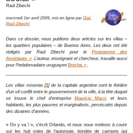
Raúl Zibechi
mercredi 1er avril 2009
,
mis en ligne par
Dial
,
Raúl Zibechi
Dans ce dossier, nous publions deux articles sur les
villas
–
les quartiers populaires – de Buenos Aires. Les deux ont été
rédigés par Raúl Zibechi pour le
Programme des
Amériques
. L’auteur, enseignant et chercheur, travaille aussi
pour l’hebdomadaire uruguayen
Brecha
.
Les
villas miserias
[
1
]
de la capitale argentine sont le théâtre
d’un vif conflit entre le gouvernement de la ville, à la tête duquel
se trouve le chef d’entreprise
Mauricio Macri
, et leurs
habitants, les plus pauvres et marginalisés, persécutés depuis
des dizaines d’années.
« On y va ! », s’écrit Orlando, et nous nous mettons à courir
sur les huit voies de l’autoroute, bondée de camions qui