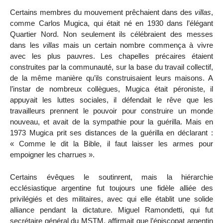
Certains membres du mouvement prêchaient dans des
villas
,
comme Carlos Mugica, qui était né en 1930 dans l’élégant
Quartier Nord. Non seulement ils célébraient des messes
dans les
villas
mais un certain nombre commença à vivre
avec les plus pauvres. Les chapelles précaires étaient
construites par la communauté, sur la base du travail collectif,
de la même manière qu’ils construisaient leurs maisons. A
l’instar de nombreux collègues, Mugica était péroniste, il
appuyait les luttes sociales, il défendait le rêve que les
travailleurs prennent le pouvoir pour construire un monde
nouveau, et avait de la sympathie pour la guérilla. Mais en
1973 Mugica prit ses distances de la guérilla en déclarant :
« Comme le dit la Bible, il faut laisser les armes pour
empoigner les charrues ».
Certains évêques le soutinrent, mais la hiérarchie
ecclésiastique argentine fut toujours une fidèle alliée des
privilégiés et des militaires, avec qui elle établit une solide
alliance pendant la dictature. Miguel Ramondetti, qui fut
secrétaire général du MSTM, affirmait que l’épiscopat argentin