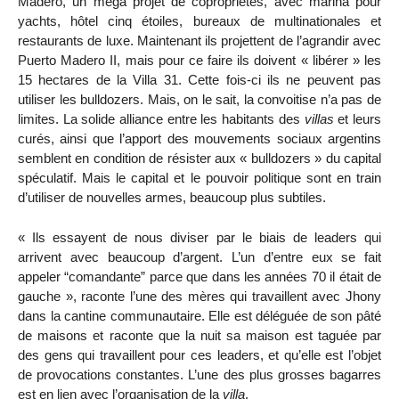
Madero, un méga projet de copropriétés, avec marina pour
yachts, hôtel cinq étoiles, bureaux de multinationales et
restaurants de luxe. Maintenant ils projettent de l’agrandir avec
Puerto Madero II, mais pour ce faire ils doivent « libérer » les
15 hectares de la Villa 31. Cette fois-ci ils ne peuvent pas
utiliser les bulldozers. Mais, on le sait, la convoitise n’a pas de
limites. La solide alliance entre les habitants des
villas
et leurs
curés, ainsi que l’apport des mouvements sociaux argentins
semblent en condition de résister aux « bulldozers » du capital
spéculatif. Mais le capital et le pouvoir politique sont en train
d’utiliser de nouvelles armes, beaucoup plus subtiles.
« Ils essayent de nous diviser par le biais de leaders qui
arrivent avec beaucoup d’argent. L’un d’entre eux se fait
appeler “comandante” parce que dans les années 70 il était de
gauche », raconte l’une des mères qui travaillent avec Jhony
dans la cantine communautaire. Elle est déléguée de son pâté
de maisons et raconte que la nuit sa maison est taguée par
des gens qui travaillent pour ces leaders, et qu’elle est l’objet
de provocations constantes. L’une des plus grosses bagarres
est en lien avec l’organisation de la
villa
.