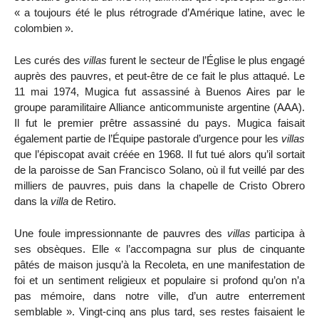
« a toujours été le plus rétrograde d’Amérique latine, avec le
colombien ».
Les curés des
villas
furent le secteur de l’Église le plus engagé
auprès des pauvres, et peut-être de ce fait le plus attaqué. Le
11 mai 1974, Mugica fut assassiné à Buenos Aires par le
groupe paramilitaire Alliance anticommuniste argentine (AAA).
Il fut le premier prêtre assassiné du pays. Mugica faisait
également partie de l’Équipe pastorale d’urgence pour les
villas
que l’épiscopat avait créée en 1968. Il fut tué alors qu’il sortait
de la paroisse de San Francisco Solano, où il fut veillé par des
milliers de pauvres, puis dans la chapelle de Cristo Obrero
dans la
villa
de Retiro.
Une foule impressionnante de pauvres des
villas
participa à
ses obsèques. Elle « l’accompagna sur plus de cinquante
pâtés de maison jusqu’à la Recoleta, en une manifestation de
foi et un sentiment religieux et populaire si profond qu’on n’a
pas mémoire, dans notre ville, d’un autre enterrement
semblable ». Vingt-cinq ans plus tard, ses restes faisaient le