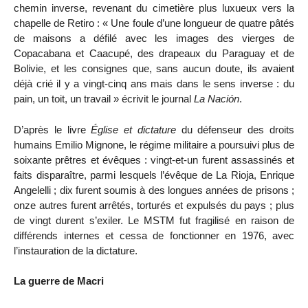
chemin inverse, revenant du cimetière plus luxueux vers la
chapelle de Retiro : « Une foule d’une longueur de quatre pâtés
de maisons a défilé avec les images des vierges de
Copacabana et Caacupé, des drapeaux du Paraguay et de
Bolivie, et les consignes que, sans aucun doute, ils avaient
déjà crié il y a vingt-cinq ans mais dans le sens inverse : du
pain, un toit, un travail » écrivit le journal
La Nación
.
D’après le livre
Église et dictature
du défenseur des droits
humains Emilio Mignone, le régime militaire a poursuivi plus de
soixante prêtres et évêques : vingt-et-un furent assassinés et
faits disparaître, parmi lesquels l’évêque de La Rioja, Enrique
Angelelli ; dix furent soumis à des longues années de prisons ;
onze autres furent arrêtés, torturés et expulsés du pays ; plus
de vingt durent s’exiler. Le MSTM fut fragilisé en raison de
différends internes et cessa de fonctionner en 1976, avec
l’instauration de la dictature.
La guerre de Macri