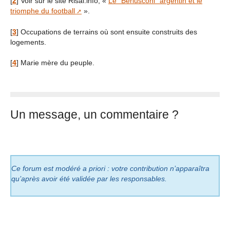
[
2
]
Voir sur le site Risal.info, «
Le “Berlusconi” argentin et le
triomphe du football
».
[
3
]
Occupations de terrains où sont ensuite construits des
logements.
[
4
]
Marie mère du peuple.
Un message, un commentaire ?
Ce forum est modéré a priori : votre contribution n’apparaîtra
qu’après avoir été validée par les responsables.