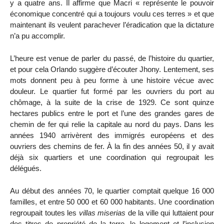
y a quatre ans. Il affirme que Macri « représente le pouvoir
économique concentré qui a toujours voulu ces terres » et que
maintenant ils veulent parachever l’éradication que la dictature
n’a pu accomplir.
L’heure est venue de parler du passé, de l’histoire du quartier,
et pour cela Orlando suggère d’écouter Jhony. Lentement, ses
mots donnent peu à peu forme à une histoire vécue avec
douleur. Le quartier fut formé par les ouvriers du port au
chômage, à la suite de la crise de 1929. Ce sont quinze
hectares publics entre le port et l’une des grandes gares de
chemin de fer qui relie la capitale au nord du pays. Dans les
années 1940 arrivèrent des immigrés européens et des
ouvriers des chemins de fer. À la fin des années 50, il y avait
déjà six quartiers et une coordination qui regroupait les
délégués.
Au début des années 70, le quartier comptait quelque 16 000
familles, et entre 50 000 et 60 000 habitants. Une coordination
regroupait toutes les
villas miserias
de la ville qui luttaient pour
des titres de propriété de la terre, le logement et l’inclusion