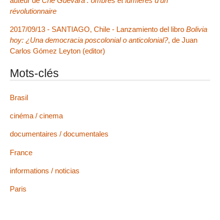
auteur de
Che Guevara : ombres et lumières d’un
révolutionnaire
2017/09/13 - SANTIAGO, Chile - Lanzamiento del libro
Bolivia
hoy: ¿Una democracia poscolonial o anticolonial?
, de Juan
Carlos Gómez Leyton (editor)
Mots-clés
Brasil
cinéma / cinema
documentaires / documentales
France
informations / noticias
Paris