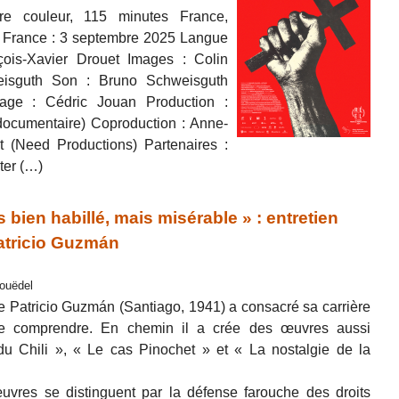
e couleur, 115 minutes France,
n France : 3 septembre 2025 Langue
nçois-Xavier Drouet Images : Colin
isguth Son : Bruno Schweisguth
age : Cédric Jouan Production :
 documentaire) Coproduction : Anne-
 (Need Productions) Partenaires :
ter (…)
s bien habillé, mais misérable » : entretien
Patricio Guzmán
Couëdel
e Patricio Guzmán (Santiago, 1941) a consacré sa carrière
 le comprendre. En chemin il a crée des œuvres aussi
u Chili », « Le cas Pinochet » et « La nostalgie de la
uvres se distinguent par la défense farouche des droits