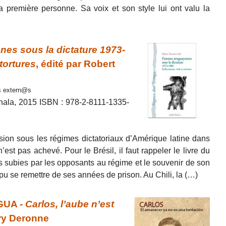
a première personne. Sa voix et son style lui ont valu la
s sous la dictature 1973-
tortures
, édité par Robert
@s extern@s
hala, 2015 ISBN : 978-2-8111-1335-
sion sous les régimes dictatoriaux d’Amérique latine dans
st pas achevé. Pour le Brésil, il faut rappeler le livre du
es subies par les opposants au régime et le souvenir de son
 pu se remettre de ses années de prison. Au Chili, la (…)
GUA -
Carlos, l’aube n’est
rry Deronne