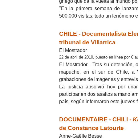
griego que da la vuelta al mundo por
"En la primera semana de lanzamien
500.000 visitas, todo un fenómeno en
CHILE - Documentalista Ele
tribunal de Villarrica
El Mostrador
22 de abril de 2010, puesto en línea por Cla
El Mostrador - Tras su detención, o
mapuche, en el sur de Chile, a V
grabaciones de imágenes y entrevista
La justicia absolvió hoy por una
participar en dos asaltos a mano ar
país, según informaron este jueves f
DOCUMENTAIRE - CHILI -
K
de Constance Latourte
Anne-Gaëlle Besse