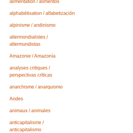
alimentation / alimentos
alphabétisation / alfabetización
alpinisme / andinismo
altermondialistes /
altermundistas
Amazonie / Amazonía
analyses critiques /
perspectivas críticas
anarchisme / anarquismo
Andes
animaux / animales
anticapitalisme /
anticapitalismo