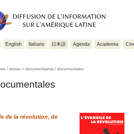
English
Italiano
日本語
Agenda
Academia
Cin
mes / temas >
documentaires / documentales
documentales
e de la révolution
, de