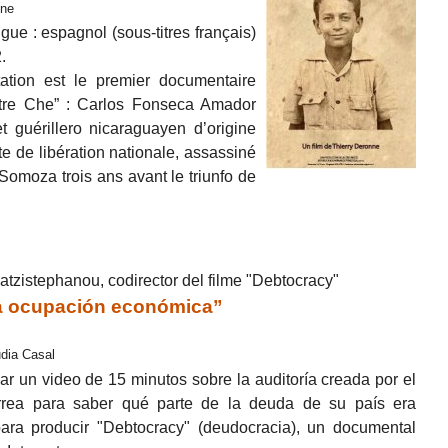
nne
ue : espagnol (sous-titres français)
.
tation est le premier documentaire
utre Che” : Carlos Fonseca Amador
t guérillero nicaraguayen d’origine
e de libération nationale, assassiné
Somoza trois ans avant le triunfo de
atzistephanou, codirector del filme "Debtocracy"
a ocupación económica”
udia Casal
ar un video de 15 minutos sobre la auditoría creada por el
rrea para saber qué parte de la deuda de su país era
 para producir "Debtocracy" (deudocracia), un documental