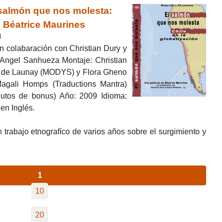
salmón que nos molesta:
e Béatrice Maurines
l
n colabaración con Christian Dury y
Angel Sanhueza Montaje: Christian
e de Launay (MODYS) y Flora Gheno
Magali Homps (Traductions Mantra)
utos de bonus) Año: 2009 Idioma:
en Inglés.
 trabajo etnografíco de varios años sobre el surgimiento y
1
10
20