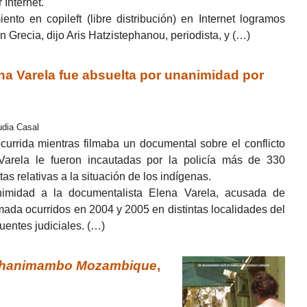
 Internet.
to en copileft (libre distribución) en Internet logramos
 Grecia, dijo Aris Hatzistephanou, periodista, y (…)
na Varela fue absuelta por unanimidad por
udia Casal
currida mientras filmaba un documental sobre el conflicto
arela le fueron incautadas por la policía más de 330
s relativas a la situación de los indígenas.
nimidad a la documentalista Elena Varela, acusada de
mada ocurridos en 2004 y 2005 en distintas localidades del
uentes judiciales. (…)
hanimambo Mozambique
,