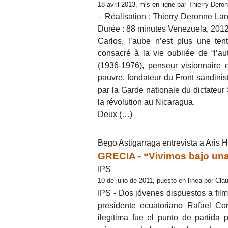
18 avril 2013, mis en ligne par Thierry Dero
– Réalisation : Thierry Deronne Lang
Durée : 88 minutes Venezuela, 2012
Carlos, l’aube n’est plus une ten
consacré à la vie oubliée de “l’a
(1936-1976), penseur visionnaire e
pauvre, fondateur du Front sandinist
par la Garde nationale du dictateur 
la révolution au Nicaragua.
Deux (…)
Bego Astigarraga entrevista a Aris H
GRECIA - “Vivimos bajo un
IPS
10 de julio de 2011, puesto en línea por Cla
IPS - Dos jóvenes dispuestos a film
presidente ecuatoriano Rafael Co
ilegítima fue el punto de partida