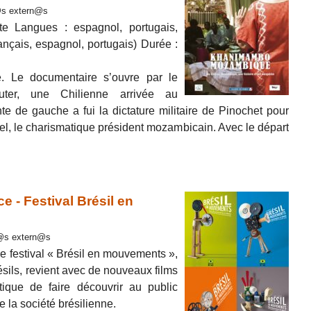
r@s extern@s
te Langues : espagnol, portugais,
rançais, espagnol, portugais) Durée :
e. Le documentaire s’ouvre par le
uter, une Chilienne arrivée au
e de gauche a fui la dictature militaire de Pinochet pour
l, le charismatique président mozambicain. Avec le départ
e - Festival Brésil en
or@s extern@s
e festival « Brésil en mouvements »,
ésils, revient avec de nouveaux films
tique de faire découvrir au public
e la société brésilienne.