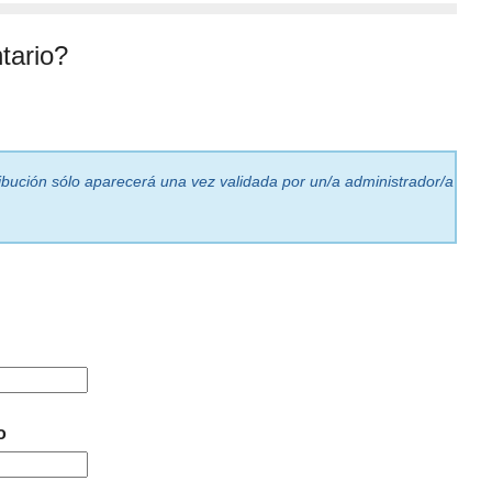
tario?
ribución sólo aparecerá una vez validada por un/a administrador/a
o