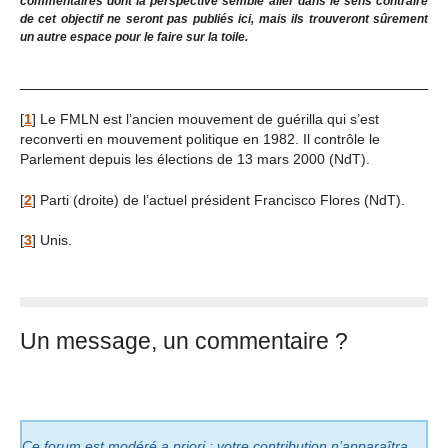
commentaires dont la perspective semble aller dans le sens contraire
de cet objectif ne seront pas publiés ici, mais ils trouveront sûrement
un autre espace pour le faire sur la toile.
[
1
]
Le FMLN est l’ancien mouvement de guérilla qui s’est
reconverti en mouvement politique en 1982. Il contrôle le
Parlement depuis les élections de 13 mars 2000 (NdT).
[
2
]
Parti (droite) de l’actuel président Francisco Flores (NdT).
[
3
]
Unis.
Un message, un commentaire ?
Ce forum est modéré a priori : votre contribution n’apparaîtra