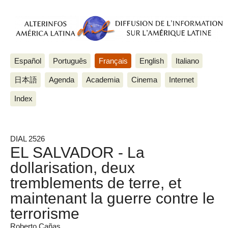
Español
Português
Français
English
Italiano
日本語
Agenda
Academia
Cinema
Internet
Index
DIAL 2526
EL SALVADOR - La
dollarisation, deux
tremblements de terre, et
maintenant la guerre contre le
terrorisme
Roberto Cañas