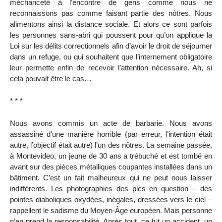
méchanceté à l’encontre de gens comme nous ne
reconnaissons pas comme faisant partie des nôtres. Nous
alimentons ainsi la distance sociale. Et alors ce sont parfois
les personnes sans-abri qui poussent pour qu’on applique la
Loi sur les délits correctionnels afin d’avoir le droit de séjourner
dans un refuge, ou qui souhaitent que l’internement obligatoire
leur permette enfin de recevoir l’attention nécessaire. Ah, si
cela pouvait être le cas…
* * *
Nous avons commis un acte de barbarie. Nous avons
assassiné d’une manière horrible (par erreur, l’intention était
autre, l’objectif était autre) l’un des nôtres. La semaine passée,
à Montevideo, un jeune de 30 ans a trébuché et est tombé en
avant sur des pièces métalliques coupantes installées dans un
bâtiment. C’est un fait malheureux qui ne peut nous laisser
indifférents. Les photographies des pics en question – des
pointes diaboliques oxydées, inégales, dressées vers le ciel –
rappellent le sadisme du Moyen-Âge européen. Mais personne
n’en prend la responsabilité. Après tout, ce fut un accident, un