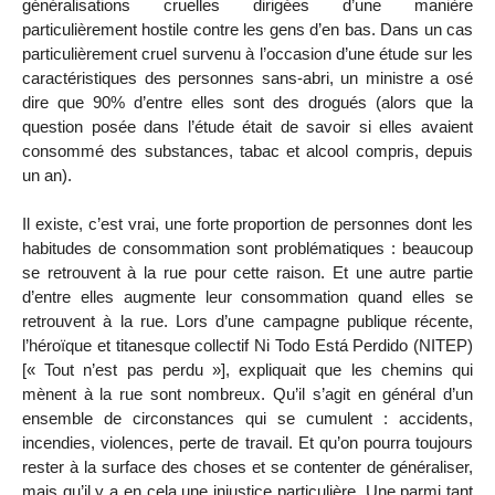
généralisations cruelles dirigées d’une manière
particulièrement hostile contre les gens d’en bas. Dans un cas
particulièrement cruel survenu à l’occasion d’une étude sur les
caractéristiques des personnes sans-abri, un ministre a osé
dire que 90% d’entre elles sont des drogués (alors que la
question posée dans l’étude était de savoir si elles avaient
consommé des substances, tabac et alcool compris, depuis
un an).
Il existe, c’est vrai, une forte proportion de personnes dont les
habitudes de consommation sont problématiques : beaucoup
se retrouvent à la rue pour cette raison. Et une autre partie
d’entre elles augmente leur consommation quand elles se
retrouvent à la rue. Lors d’une campagne publique récente,
l’héroïque et titanesque collectif Ni Todo Está Perdido (NITEP)
[« Tout n’est pas perdu »], expliquait que les chemins qui
mènent à la rue sont nombreux. Qu’il s’agit en général d’un
ensemble de circonstances qui se cumulent : accidents,
incendies, violences, perte de travail. Et qu’on pourra toujours
rester à la surface des choses et se contenter de généraliser,
mais qu’il y a en cela une injustice particulière. Une parmi tant