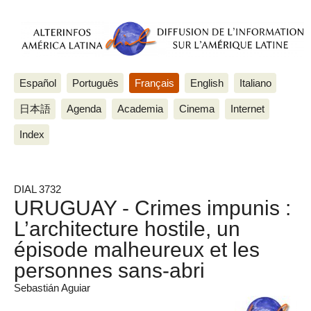
Español
Português
Français
English
Italiano
日本語
Agenda
Academia
Cinema
Internet
Index
DIAL 3732
URUGUAY - Crimes impunis :
L’architecture hostile, un
épisode malheureux et les
personnes sans-abri
Sebastián Aguiar