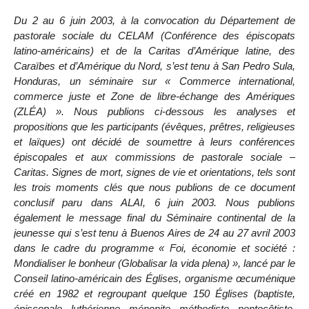
Du 2 au 6 juin 2003, à la convocation du Département de
pastorale sociale du CELAM (Conférence des épiscopats
latino-américains) et de la Caritas d’Amérique latine, des
Caraïbes et d’Amérique du Nord, s’est tenu à San Pedro Sula,
Honduras, un séminaire sur « Commerce international,
commerce juste et Zone de libre-échange des Amériques
(ZLÉA) ». Nous publions ci-dessous les analyses et
propositions que les participants (évêques, prêtres, religieuses
et laïques) ont décidé de soumettre à leurs conférences
épiscopales et aux commissions de pastorale sociale –
Caritas. Signes de mort, signes de vie et orientations, tels sont
les trois moments clés que nous publions de ce document
conclusif paru dans ALAI, 6 juin 2003. Nous publions
également le message final du Séminaire continental de la
jeunesse qui s’est tenu à Buenos Aires de 24 au 27 avril 2003
dans le cadre du programme « Foi, économie et société :
Mondialiser le bonheur (Globalisar la vida plena) », lancé par le
Conseil latino-américain des Églises, organisme œcuménique
créé en 1982 et regroupant quelque 150 Églises (baptiste,
épiscopale, luthérienne, ménonite, méthodiste, pentecôtiste,