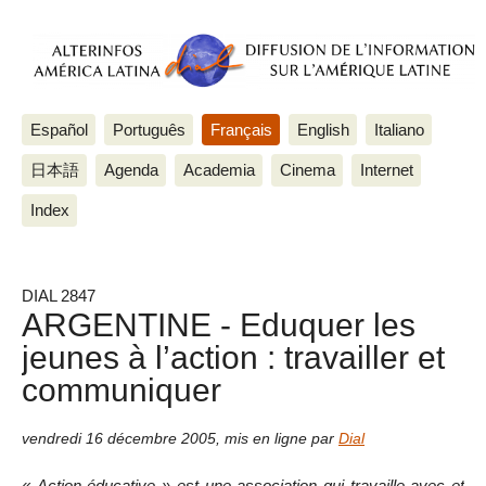
Español
Português
Français
English
Italiano
日本語
Agenda
Academia
Cinema
Internet
Index
DIAL 2847
ARGENTINE - Eduquer les
jeunes à l’action : travailler et
communiquer
vendredi 16 décembre 2005
,
mis en ligne par
Dial
« Action éducative » est une association qui travaille avec et