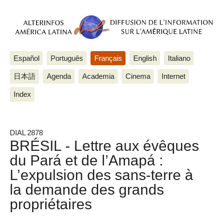
Español
Português
Français
English
Italiano
日本語
Agenda
Academia
Cinema
Internet
Index
DIAL 2878
BRÉSIL - Lettre aux évêques
du Pará et de l’Amapá :
L’expulsion des sans-terre à
la demande des grands
propriétaires