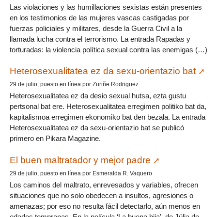
Las violaciones y las humillaciones sexistas están presentes
en los testimonios de las mujeres vascas castigadas por
fuerzas policiales y militares, desde la Guerra Civil a la
llamada lucha contra el terrorismo. La entrada Rapadas y
torturadas: la violencia política sexual contra las enemigas (…)
Heterosexualitatea ez da sexu-orientazio bat
29 de julio, puesto en línea por Zuriñe Rodriguez
Heterosexualitatea ez da desio sexual hutsa, ezta gustu
pertsonal bat ere. Heterosexualitatea erregimen politiko bat da,
kapitalismoa erregimen ekonomiko bat den bezala. La entrada
Heterosexualitatea ez da sexu-orientazio bat se publicó
primero en Pikara Magazine.
El buen maltratador y mejor padre
29 de julio, puesto en línea por Esmeralda R. Vaquero
Los caminos del maltrato, enrevesados y variables, ofrecen
situaciones que no solo obedecen a insultos, agresiones o
amenazas; por eso no resulta fácil detectarlo, aún menos en
edades tempranas. En la película ‘La buena hija’, de Júlia de