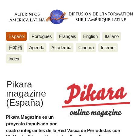
Español
Português
Français
English
Italiano
日本語
Agenda
Academia
Cinema
Internet
Index
Pikara
magazine
(España)
Pikara Magazine es un
proyecto impulsado por
cuatro integrantes de la Red Vasca de Periodistas con