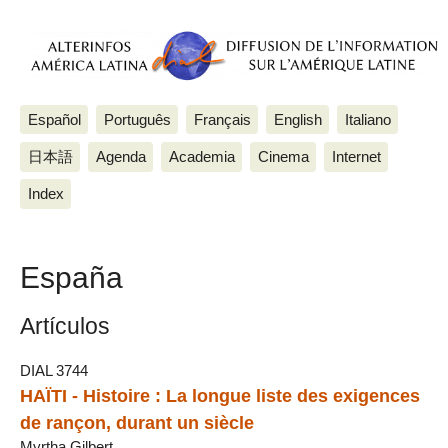
Español
Português
Français
English
Italiano
日本語
Agenda
Academia
Cinema
Internet
Index
España
Artículos
DIAL 3744
HAÏTI - Histoire : La longue liste des exigences
de rançon, durant un siècle
Myrtha Gilbert