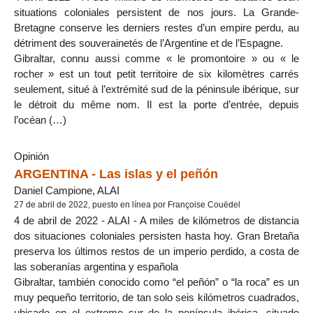
situations coloniales persistent de nos jours. La Grande-
Bretagne conserve les derniers restes d’un empire perdu, au
détriment des souverainetés de l’Argentine et de l’Espagne.
Gibraltar, connu aussi comme « le promontoire » ou « le
rocher » est un tout petit territoire de six kilomètres carrés
seulement, situé à l’extrémité sud de la péninsule ibérique, sur
le détroit du même nom. Il est la porte d’entrée, depuis
l’océan (…)
Opinión
ARGENTINA - Las islas y el peñón
Daniel Campione, ALAI
27 de abril de 2022, puesto en línea por Françoise Couëdel
4 de abril de 2022 - ALAI - A miles de kilómetros de distancia
dos situaciones coloniales persisten hasta hoy. Gran Bretaña
preserva los últimos restos de un imperio perdido, a costa de
las soberanías argentina y española
Gibraltar, también conocido como “el peñón” o “la roca” es un
muy pequeño territorio, de tan solo seis kilómetros cuadrados,
ubicado en el extremo sur de la península ibérica, situado