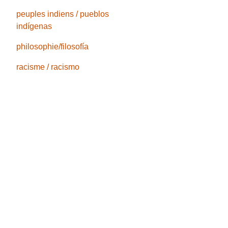
peuples indiens / pueblos
indígenas
philosophie/filosofía
racisme / racismo