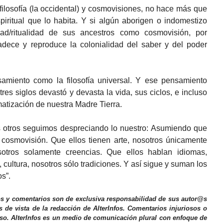
ilosofía (la occidental) y cosmovisiones, no hace más que
piritual que lo habita. Y si algún aborigen o indomestizo
dad/ritualidad de sus ancestros como cosmovisión, por
adece y reproduce la colonialidad del saber y del poder
amiento como la filosofía universal. Y ese pensamiento
res siglos devastó y devasta la vida, sus ciclos, e incluso
matización de nuestra Madre Tierra.
os otros seguimos despreciando lo nuestro: Asumiendo que
lo cosmovisión. Que ellos tienen arte, nosotros únicamente
osotros solamente creencias. Que ellos hablan idiomas,
cultura, nosotros sólo tradiciones. Y así sigue y suman los
s”.
os y comentarios son de exclusiva responsabilidad de sus autor@s
s de vista de la redacción de AlterInfos. Comentarios injuriosos o
iso. AlterInfos es un medio de comunicación plural con enfoque de