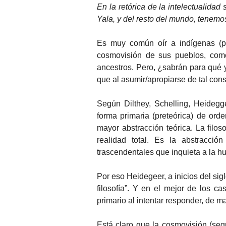
En la retórica de la intelectualida
Yala, y del resto del mundo, tenemo
Es muy común oír a indígenas (pro
cosmovisión de sus pueblos, como 
ancestros. Pero, ¿sabrán para qué
que al asumir/apropiarse de tal cons
Según Dilthey, Schelling, Heidegge
forma primaria (preteórica) de orde
mayor abstracción teórica. La filos
realidad total. Es la abstracció
trascendentales que inquieta a la 
Por eso Heidegeer, a inicios del si
filosofía”. Y en el mejor de los ca
primario al intentar responder, de 
Está claro que la cosmovisión (segú