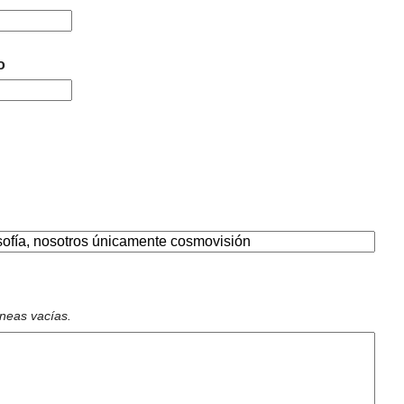
o
íneas vacías.