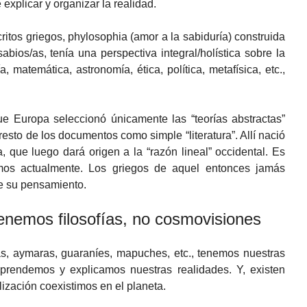
 explicar y organizar la realidad.
ritos griegos, phylosophia (amor a la sabiduría) construida
bios/as, tenía una perspectiva integral/holística sobre la
a, matemática, astronomía, ética, política, metafísica, etc.,
ue Europa seleccionó únicamente las “teorías abstractas”
 resto de los documentos como simple “literatura”. Allí nació
a, que luego dará origen a la “razón lineal” occidental. Es
emos actualmente. Los griegos de aquel entonces jamás
de su pensamiento.
enemos filosofías, no cosmovisiones
s, aymaras, guaraníes, mapuches, etc., tenemos nuestras
mprendemos y explicamos nuestras realidades. Y, existen
lización coexistimos en el planeta.