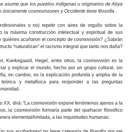
d se asume que los pueblos indígenas u originarios de Abya
s únicamente cosmovisiones y Occidente tiene filosofía
.
fesionales o no) repetir con aires de orgullo sobre la
la máxima construcción intelectual y espiritual de sus
 y quiénes acuñaron el concepto de cosmovisión? ¿Sabrán
tructo “naturalizan” el racismo integral que tanto nos daña?
r, Kierkegaard, Hegel, entre otros, la cosmovisión es la
nar y explicar el mundo, hecho por un grupo cultural, sin
ofía, en cambio, es la explicación profunda y amplia de la
n teórica y metafísica para responder a las preguntas
humanidad.
glo XX, dirá: “La cosmovisión expone fenómenos ajenos a la
sos, la cosmovisión formaría parte del quehacer filosófico
manera elemental/limitada, a las inquietudes humanas.
n sus acuñadores) no tiene categoría de filosofía por ser