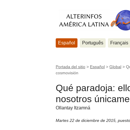
Español
Português
Français
Portada del sitio
>
Español
>
Global
>
Qu
cosmovisión
Qué paradoja: ello
nosotros únicame
Ollantay Itzamná
Martes 22 de diciembre de 2015
,
puesto