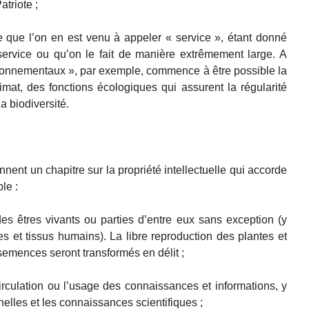
triote ;
 ce que l’on en est venu à appeler « service », étant donné
service ou qu’on le fait de manière extrêmement large. A
ironnementaux », par exemple, commence à être possible la
limat, des fonctions écologiques qui assurent la régularité
a biodiversité.
nent un chapitre sur la propriété intellectuelle qui accorde
le :
es êtres vivants ou parties d’entre eux sans exception (y
 et tissus humains). La libre reproduction des plantes et
semences seront transformés en délit ;
irculation ou l’usage des connaissances et informations, y
elles et les connaissances scientifiques ;