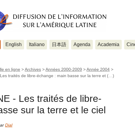
English
Italiano
日本語
Agenda
Academia
Cin
le en ligne
>
Archives
>
Années 2000-2009
>
Année 2004
>
 traités de libre-échange : main basse sur la terre et (…)
- Les traités de libre-
se sur la terre et le ciel
par
Dial