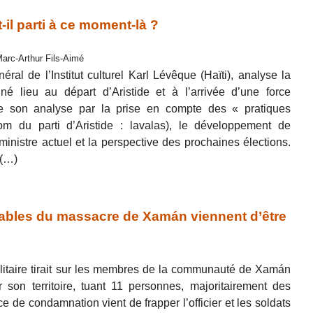
-il parti à ce moment-là ?
Marc-Arthur Fils-Aimé
éral de l’Institut culturel Karl Lévêque (Haïti), analyse la
nné lieu au départ d’Aristide et à l’arrivée d’une force
nge son analyse par la prise en compte des « pratiques
om du parti d’Aristide : lavalas), le développement de
r ministre actuel et la perspective des prochaines élections.
 (…)
bles du massacre de Xamán viennent d’être
ilitaire tirait sur les membres de la communauté de Xamán
r son territoire, tuant 11 personnes, majoritairement des
 de condamnation vient de frapper l’officier et les soldats