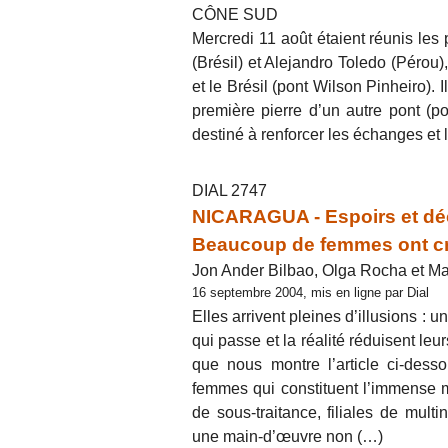
CÔNE SUD
Mercredi 11 août étaient réunis les 
(Brésil) et Alejandro Toledo (Pérou),
et le Brésil (pont Wilson Pinheiro). 
première pierre d’un autre pont (pon
destiné à renforcer les échanges et l
DIAL 2747
NICARAGUA - Espoirs et déc
Beaucoup de femmes ont cru 
Jon Ander Bilbao, Olga Rocha et 
16 septembre 2004, mis en ligne par Dial
Elles arrivent pleines d’illusions : 
qui passe et la réalité réduisent le
que nous montre l’article ci-dess
femmes qui constituent l’immense m
de sous-traitance, filiales de mult
une main-d’œuvre non (…)