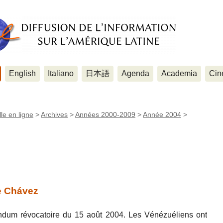
English
Italiano
日本語
Agenda
Academia
Cin
le en ligne
>
Archives
>
Années 2000-2009
>
Année 2004
>
e Chávez
ndum révocatoire du 15 août 2004. Les Vénézuéliens ont