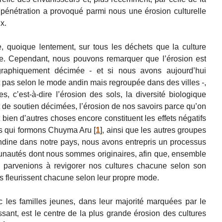
 pénétration a provoqué parmi nous une érosion culturelle
x.
e, quoique lentement, sur tous les déchets que la culture
e. Cependant, nous pouvons remarquer que l’érosion est
raphiquement décimée - et si nous avons aujourd’hui
it pas selon le mode andin mais regroupée dans des villes -,
, c’est-à-dire l’érosion des sols, la diversité biologique
 et de soutien décimées, l’érosion de nos savoirs parce qu’on
 bien d’autres choses encore constituent les effets négatifs
ous qui formons Chuyma Aru
[
1
]
, ainsi que les autres groupes
e andine dans notre pays, nous avons entrepris un processus
autés dont nous sommes originaires, afin que, ensemble
 parvenions à revigorer nos cultures chacune selon son
 fleurissent chacune selon leur propre mode.
ec les familles jeunes, dans leur majorité marquées par le
ssant, est le centre de la plus grande érosion des cultures