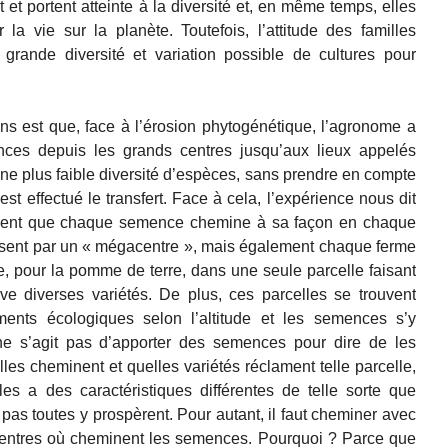
et portent atteinte à la diversité et, en même temps, elles
a vie sur la planète. Toutefois, l’attitude des familles
 grande diversité et variation possible de cultures pour
s est que, face à l’érosion phytogénétique, l’agronome a
nces depuis les grands centres jusqu’aux lieux appelés
une plus faible diversité d’espèces, sans prendre en compte
 est effectué le transfert. Face à cela, l’expérience nous dit
savent que chaque semence chemine à sa façon en chaque
assent par un « mégacentre », mais également chaque ferme
, pour la pomme de terre, dans une seule parcelle faisant
e diverses variétés. De plus, ces parcelles se trouvent
ments écologiques selon l’altitude et les semences s’y
l ne s’agit pas d’apporter des semences pour dire de les
lles cheminent et quelles variétés réclament telle parcelle,
s a des caractéristiques différentes de telle sorte que
pas toutes y prospèrent. Pour autant, il faut cheminer avec
 centres où cheminent les semences. Pourquoi ? Parce que