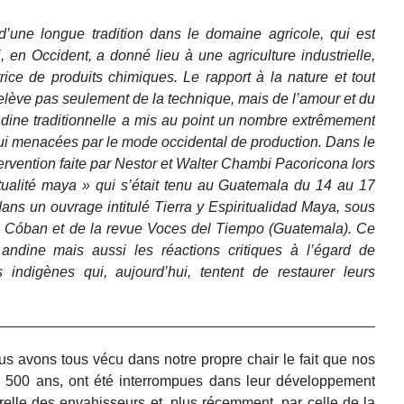
d’une longue tradition dans le domaine agricole, qui est
 en Occident, a donné lieu à une agriculture industrielle,
ce de produits chimiques. Le rapport à la nature et tout
lève pas seulement de la technique, mais de l’amour et du
andine traditionnelle a mis au point un nombre extrêmement
hui menacées par le mode occidental de production. Dans le
tervention faite par Nestor et Walter Chambi Pacoricona lors
itualité maya » qui s’était tenu au Guatemala du 14 au 17
dans un ouvrage intitulé Tierra y Espiritualidad Maya, sous
de Cóban et de la revue Voces del Tiempo (Guatemala). Ce
on andine mais aussi les réactions critiques à l’égard de
 indigènes qui, aujourd’hui, tentent de restaurer leurs
us avons tous vécu dans notre propre chair le fait que nos
de 500 ans, ont été interrompues dans leur développement
relle des envahisseurs et, plus récemment, par celle de la