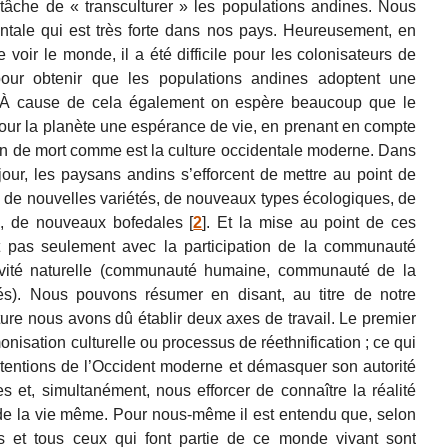
 tâche de « transculturer » les populations andines. Nous
entale qui est très forte dans nos pays. Heureusement, en
e voir le monde, il a été difficile pour les colonisateurs de
our obtenir que les populations andines adoptent une
r. À cause de cela également on espère beaucoup que le
our la planète une espérance de vie, en prenant en compte
 non de mort comme est la culture occidentale moderne. Dans
ur, les paysans andins s’efforcent de mettre au point de
re de nouvelles variétés, de nouveaux types écologiques, de
s, de nouveaux bofedales
[
2
]
. Et la mise au point de ces
t pas seulement avec la participation de la communauté
tivité naturelle (communauté humaine, communauté de la
és). Nous pouvons résumer en disant, au titre de notre
ture nous avons dû établir deux axes de travail. Le premier
nisation culturelle ou processus de réethnification ; ce qui
prétentions de l’Occident moderne et démasquer son autorité
et, simultanément, nous efforcer de connaître la réalité
ux de la vie même. Pour nous-même il est entendu que, selon
s et tous ceux qui font partie de ce monde vivant sont