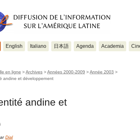
English
Italiano
日本語
Agenda
Academia
Cin
le en ligne
>
Archives
>
Années 2000-2009
>
Année 2003
>
é andine et développement
tité andine et
a
par
Dial