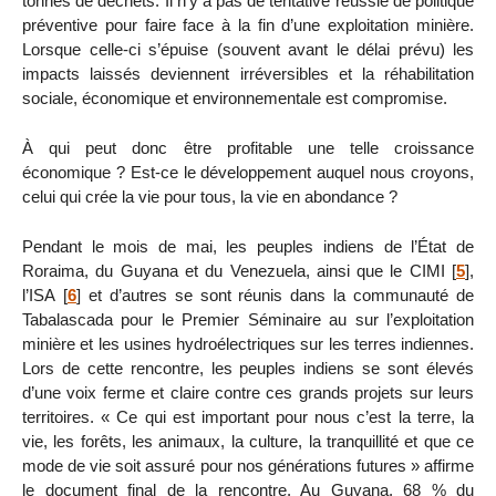
tonnes de déchets. Il n’y a pas de tentative réussie de politique
préventive pour faire face à la fin d’une exploitation minière.
Lorsque celle-ci s’épuise (souvent avant le délai prévu) les
impacts laissés deviennent irréversibles et la réhabilitation
sociale, économique et environnementale est compromise.
À qui peut donc être profitable une telle croissance
économique ? Est-ce le développement auquel nous croyons,
celui qui crée la vie pour tous, la vie en abondance ?
Pendant le mois de mai, les peuples indiens de l’État de
Roraima, du Guyana et du Venezuela, ainsi que le CIMI
[
5
]
,
l’ISA
[
6
]
et d’autres se sont réunis dans la communauté de
Tabalascada pour le Premier Séminaire au sur l’exploitation
minière et les usines hydroélectriques sur les terres indiennes.
Lors de cette rencontre, les peuples indiens se sont élevés
d’une voix ferme et claire contre ces grands projets sur leurs
territoires. « Ce qui est important pour nous c’est la terre, la
vie, les forêts, les animaux, la culture, la tranquillité et que ce
mode de vie soit assuré pour nos générations futures » affirme
le document final de la rencontre. Au Guyana, 68 % du