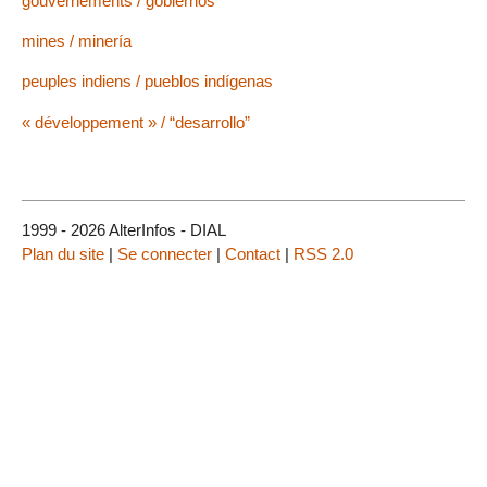
gouvernements / gobiernos
mines / minería
peuples indiens / pueblos indígenas
« développement » / “desarrollo”
1999 - 2026 AlterInfos - DIAL
Plan du site
|
Se connecter
|
Contact
|
RSS 2.0