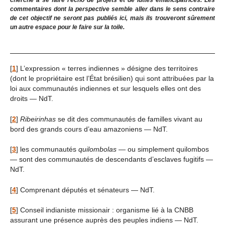
cherche à se faire l’écho de projets et de luttes émancipatrices. Les
commentaires dont la perspective semble aller dans le sens contraire
de cet objectif ne seront pas publiés ici, mais ils trouveront sûrement
un autre espace pour le faire sur la toile.
[
1
]
L’expression « terres indiennes » désigne des territoires
(dont le propriétaire est l’État brésilien) qui sont attribuées par la
loi aux communautés indiennes et sur lesquels elles ont des
droits — NdT.
[
2
]
Ribeirinhas
se dit des communautés de familles vivant au
bord des grands cours d’eau amazoniens — NdT.
[
3
]
les communautés
quilombolas
— ou simplement quilombos
— sont des communautés de descendants d’esclaves fugitifs —
NdT.
[
4
]
Comprenant députés et sénateurs — NdT.
[
5
]
Conseil indianiste missionair : organisme lié à la CNBB
assurant une présence auprès des peuples indiens — NdT.