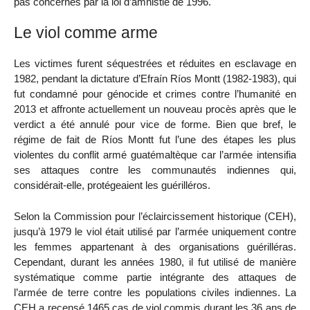
pas concernés par la loi d’amnistie de 1996.
Le viol comme arme
Les victimes furent séquestrées et réduites en esclavage en
1982, pendant la dictature d’Efraín Ríos Montt (1982-1983), qui
fut condamné pour génocide et crimes contre l’humanité en
2013 et affronte actuellement un nouveau procès après que le
verdict a été annulé pour vice de forme. Bien que bref, le
régime de fait de Ríos Montt fut l’une des étapes les plus
violentes du conflit armé guatémaltèque car l’armée intensifia
ses attaques contre les communautés indiennes qui,
considérait-elle, protégeaient les guérilléros.
Selon la Commission pour l’éclaircissement historique (CEH),
jusqu’à 1979 le viol était utilisé par l’armée uniquement contre
les femmes appartenant à des organisations guérilléras.
Cependant, durant les années 1980, il fut utilisé de manière
systématique comme partie intégrante des attaques de
l’armée de terre contre les populations civiles indiennes. La
CEH a recensé 1465 cas de viol commis durant les 36 ans de