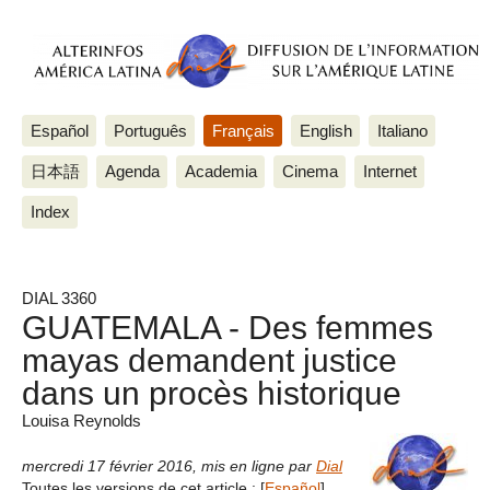
Español
Português
Français
English
Italiano
日本語
Agenda
Academia
Cinema
Internet
Index
DIAL 3360
GUATEMALA - Des femmes
mayas demandent justice
dans un procès historique
Louisa Reynolds
mercredi 17 février 2016
,
mis en ligne par
Dial
Toutes les versions de cet article :
[
Español
]