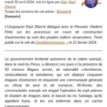
mardi 30 avril 2024
,
mis en ligne par
Dial
,
Raúl
Zibechi
Toutes les versions de cet article :
[
Español
]
[français]
L’Uruguayen Raúl Zibechi dialogue avec le Péruvien Vladimir
Pinto sur les processus en cours de construction
d’autonomies au sein des peuples indiens amazoniens. Texte
publié sur le site de
DesInformémonos
le 21 février 2024.
Le gouvernement territorial autonome de la nation wampis,
dans le nord du Pérou, a dénoncé ces jours-ci la présence de
50 mineurs illégaux armés, de nationalité colombienne,
vénézuélienne et brésilienne, qui ont déployé cinquante
dragues d’extraction et séquestré une communauté générant
un climat de peur et de menaces. Mi-février, des
communautés wampis ont stoppé l’opération de sept patrons
et d’autant de dragues dans le bassin du río Santiago, qu’ils
appellent Kanú, et les ont enfermés dans un cachot
communautaire.