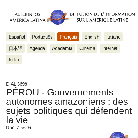
Español
Português
Français
English
Italiano
日本語
Agenda
Academia
Cinema
Internet
Index
DIAL 3698
PÉROU - Gouvernements
autonomes amazoniens : des
sujets politiques qui défendent
la vie
Raúl Zibechi