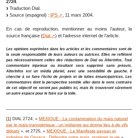
2724
.
Traduction Dial.
Source (espagnol) :
IPS
, 11 mars 2004.
En cas de reproduction, mentionner au moins l’auteur, la
source française (
Dial
) et l’adresse internet de l’article.
Les opinions exprimées dans les articles et les commentaires sont de
la seule responsabilité de leurs auteurs ou autrices. Elles ne reflètent
pas nécessairement celles des rédactions de Dial ou Alterinfos. Tout
commentaire injurieux ou insultant sera supprimé sans préavis.
AlterInfos est un média pluriel, avec une sensibilité de gauche. Il
cherche à se faire l’écho de projets et de luttes émancipatrices. Les
commentaires dont la perspective semble aller dans le sens contraire
de cet objectif ne seront pas publiés ici, mais ils trouveront sûrement
un autre espace pour le faire sur la toile.
[
1
]
DIAL 2724, «
MEXIQUE - La contamination du maïs naturel
par le maïs transgénique : un mélange qui donne lieu à de vifs
débats
», et 2725, «
MEXIQUE - Le Manifeste paysan et
indigène de Oaxaca : Défendre notre maïs, protéger la vie
».