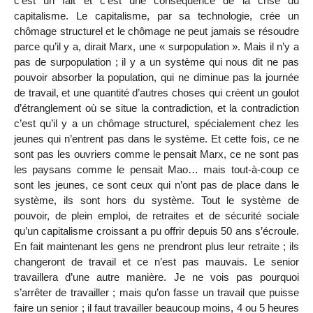
c’est un fait et c’est une conséquence de la crise du
capitalisme. Le capitalisme, par sa technologie, crée un
chômage structurel et le chômage ne peut jamais se résoudre
parce qu’il y a, dirait Marx, une « surpopulation ». Mais il n’y a
pas de surpopulation ; il y a un système qui nous dit ne pas
pouvoir absorber la population, qui ne diminue pas la journée
de travail, et une quantité d’autres choses qui créent un goulot
d’étranglement où se situe la contradiction, et la contradiction
c’est qu’il y a un chômage structurel, spécialement chez les
jeunes qui n’entrent pas dans le système. Et cette fois, ce ne
sont pas les ouvriers comme le pensait Marx, ce ne sont pas
les paysans comme le pensait Mao… mais tout-à-coup ce
sont les jeunes, ce sont ceux qui n’ont pas de place dans le
système, ils sont hors du système. Tout le système de
pouvoir, de plein emploi, de retraites et de sécurité sociale
qu’un capitalisme croissant a pu offrir depuis 50 ans s’écroule.
En fait maintenant les gens ne prendront plus leur retraite ; ils
changeront de travail et ce n’est pas mauvais. Le senior
travaillera d’une autre manière. Je ne vois pas pourquoi
s’arrêter de travailler ; mais qu’on fasse un travail que puisse
faire un senior ; il faut travailler beaucoup moins, 4 ou 5 heures