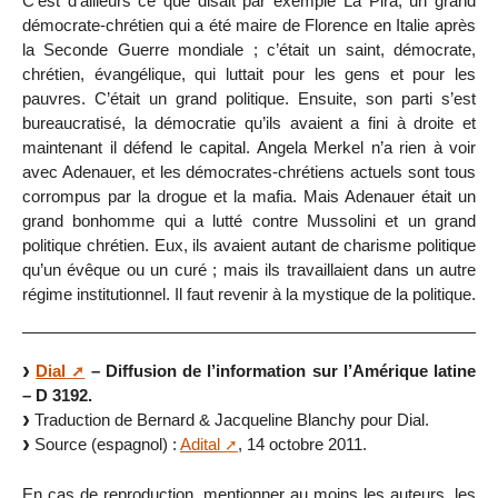
C’est d’ailleurs ce que disait par exemple La Pira, un grand
démocrate-chrétien qui a été maire de Florence en Italie après
la Seconde Guerre mondiale ; c’était un saint, démocrate,
chrétien, évangélique, qui luttait pour les gens et pour les
pauvres. C’était un grand politique. Ensuite, son parti s’est
bureaucratisé, la démocratie qu’ils avaient a fini à droite et
maintenant il défend le capital. Angela Merkel n’a rien à voir
avec Adenauer, et les démocrates-chrétiens actuels sont tous
corrompus par la drogue et la mafia. Mais Adenauer était un
grand bonhomme qui a lutté contre Mussolini et un grand
politique chrétien. Eux, ils avaient autant de charisme politique
qu’un évêque ou un curé ; mais ils travaillaient dans un autre
régime institutionnel. Il faut revenir à la mystique de la politique.
Dial
– Diffusion de l’information sur l’Amérique latine
– D 3192.
Traduction de Bernard & Jacqueline Blanchy pour Dial.
Source (espagnol) :
Adital
, 14 octobre 2011.
En cas de reproduction, mentionner au moins les auteurs, les