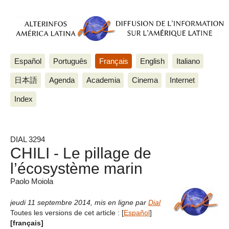
Español
Português
Français
English
Italiano
日本語
Agenda
Academia
Cinema
Internet
Index
DIAL 3294
CHILI - Le pillage de
l’écosystème marin
Paolo Moiola
jeudi 11 septembre 2014
,
mis en ligne par
Dial
Toutes les versions de cet article :
[
Español
]
[français]