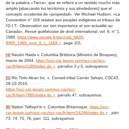
de la palabra «Tierra», que se refiere a un sentido mucho más
amplio [abarcando los territorios y sus alrededores] que el
concepto occidental de «propiedad». Ver Michael Hudson, «La
Convention n° 169 relative aux peuples indigènes et tribaux de
l’O.I.T.: Observation sur son importance et son actualité au
Canada»,
Revue québécoise de droit international
, vol. 6, n° 1,
1989,
https://www.persee.fr/doc/rqdi_0828-
9999_1989_num_6_1_1669
, page 101.
[
4
]
Nación Haida v. Columbia Británica (Ministro de Bosques),
marzo de 2004,
https://scc-csc.lexum.com/scc-csc/scc-
csc/fr/item/2189/index.do
, párrafos 3 y 5, subrayamos.
[
5
]
Rio Tinto Alcan Inc. c. Conseil tribal Carrier Sekani, CSC43,
28-10-2010,
https://scc-csc.lexum.com/scc-csc/scc-
csc/fr/item/7885/index.do
, párrafo 47, subrayamos.
[
6
]
Nation Tsilhqot’in c. Colombie-Britannique,
https://scc-
csc.lexum.com/scc-csc/scc-csc/fr/item/14246/index.do
, párr.
73, 74, 75, 76, parr. 111, subrayamos.