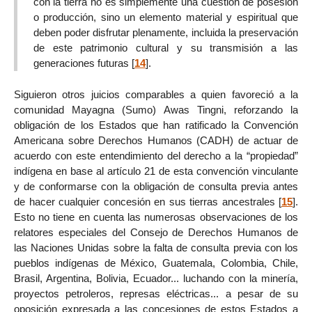
con la tierra no es simplemente una cuestión de posesión
o producción, sino un elemento material y espiritual que
deben poder disfrutar plenamente, incluida la preservación
de este patrimonio cultural y su transmisión a las
generaciones futuras
[
14
]
.
Siguieron otros juicios comparables a quien favoreció a la
comunidad Mayagna (Sumo) Awas Tingni, reforzando la
obligación de los Estados que han ratificado la Convención
Americana sobre Derechos Humanos (CADH) de actuar de
acuerdo con este entendimiento del derecho a la “propiedad”
indígena en base al artículo 21 de esta convención vinculante
y de conformarse con la obligación de consulta previa antes
de hacer cualquier concesión en sus tierras ancestrales
[
15
]
.
Esto no tiene en cuenta las numerosas observaciones de los
relatores especiales del Consejo de Derechos Humanos de
las Naciones Unidas sobre la falta de consulta previa con los
pueblos indígenas de México, Guatemala, Colombia, Chile,
Brasil, Argentina, Bolivia, Ecuador... luchando con la minería,
proyectos petroleros, represas eléctricas... a pesar de su
oposición expresada a las concesiones de estos Estados a