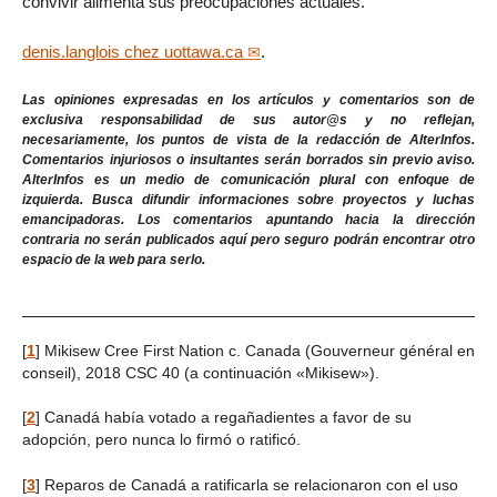
convivir alimenta sus preocupaciones actuales.
denis.langlois
chez
uottawa.ca
.
Las opiniones expresadas en los artículos y comentarios son de
exclusiva responsabilidad de sus autor@s y no reflejan,
necesariamente, los puntos de vista de la redacción de AlterInfos.
Comentarios injuriosos o insultantes serán borrados sin previo aviso.
AlterInfos es un medio de comunicación plural con enfoque de
izquierda. Busca difundir informaciones sobre proyectos y luchas
emancipadoras. Los comentarios apuntando hacia la dirección
contraria no serán publicados aquí pero seguro podrán encontrar otro
espacio de la web para serlo.
[
1
]
Mikisew Cree First Nation c. Canada (Gouverneur général en
conseil), 2018 CSC 40 (a continuación «Mikisew»).
[
2
]
Canadá había votado a regañadientes a favor de su
adopción, pero nunca lo firmó o ratificó.
[
3
]
Reparos de Canadá a ratificarla se relacionaron con el uso