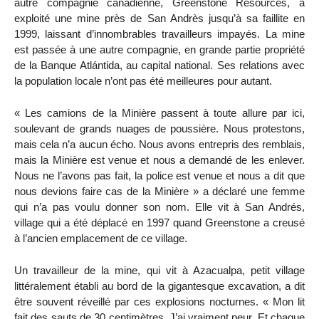
autre compagnie canadienne, Greenstone Resources, a
exploité une mine près de San Andrès jusqu’à sa faillite en
1999, laissant d’innombrables travailleurs impayés. La mine
est passée à une autre compagnie, en grande partie propriété
de la Banque Atlántida, au capital national. Ses relations avec
la population locale n’ont pas été meilleures pour autant.
« Les camions de la Minière passent à toute allure par ici,
soulevant de grands nuages de poussière. Nous protestons,
mais cela n’a aucun écho. Nous avons entrepris des remblais,
mais la Minière est venue et nous a demandé de les enlever.
Nous ne l’avons pas fait, la police est venue et nous a dit que
nous devions faire cas de la Minière » a déclaré une femme
qui n’a pas voulu donner son nom. Elle vit à San Andrés,
village qui a été déplacé en 1997 quand Greenstone a creusé
à l’ancien emplacement de ce village.
Un travailleur de la mine, qui vit à Azacualpa, petit village
littéralement établi au bord de la gigantesque excavation, a dit
être souvent réveillé par ces explosions nocturnes. « Mon lit
fait des sauts de 30 centimètres. J’ai vraiment peur. Et chaque