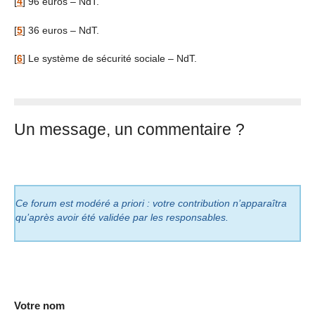
[
4
]
96 euros – NdT.
[
5
]
36 euros – NdT.
[
6
]
Le système de sécurité sociale – NdT.
Un message, un commentaire ?
Ce forum est modéré a priori : votre contribution n’apparaîtra
qu’après avoir été validée par les responsables.
Votre nom