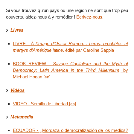
Si vous trouvez qu’un pays ou une région ne sont que trop peu
couverts, aidez-nous à y remédier !
Écrivez-nous
.
Livres
LIVRE -
À l’image d’Oscar Romero : héros, prophètes et
martyrs d’Amérique latine
, édité par Caroline Sappia
BOOK REVIEW -
Savage Capitalism and the Myth of
Democracy: Latin America in the Third Millennium
, by
Michael Hogan
Vidéos
VIDEO - Semilla de Libertad
Metamedia
ECUADOR - ¿Mordaza o democratización de los medios?