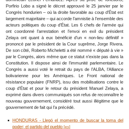
Porfirio Lobo a signé le décret approuvé le 25 janvier par le
Congrès hondurien – où la droite favorable au coup d’État est
largement majoritaire – qui accorde l’amnistie à l’ensemble des
acteurs politiques du coup d’État. Les 6 chefs de l’armée qui
ont coordonné l’arrestation et l’envoi en exil du président
Zelaya ont quant à eux bénéficié d’un « non-lieu définitif »
prononcé par le président de la Cour suprême, Jorge Rivera.
De son côté, Roberto Micheletti a été nommé « député à vie »
par le Congrès, alors même que ce statut n’existe pas dans la
Constitution. Il dispose ainsi de l’immunité parlementaire. Le
Congrès a aussi voté le retrait du pays de l’ALBA, l’Alliance
bolivarienne pour les Amériques. Le Front national de
résistance populaire (FNRP), issu des mobilisations contre le
coup d’État et pour le retour du président Manuel Zelaya, a
exprimé dans divers communiqués son refus de reconnaître le
nouveau gouvernement, considéré tout aussi illégitime que le
gouvernement de fait qui l’a précédé.
HONDURAS - Llegó el momento de buscar la toma del
poder; el partido del pueblo