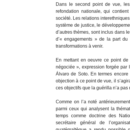
Dans le second point de vue, le
refondation nationale, qui contie
société. Les relations interethniques
système de justice, le développemen
d’autres thèmes, sont inclus dans le
d’« engagements » de la part du 
transformations à venir.
En mettant en oeuvre ce point de 
négociée », expression forgée par l
Álvaro de Soto. En termes encore p
objection à ce point de vue, il s’agir
ces objectifs que la guérilla n’a pas
Comme on l’a noté antérieurement, 
parmi ceux qui analysent la thémati
temps comme doctrine des Nation
secrétaire général de l’organi
guatémaltèque a rendu possible qu