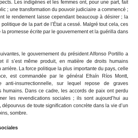
cts. Les indigènes et les femmes ont, pour une part, fait
lic ; une transformation du pouvoir judiciaire a commencé ;
ont le rendement laisse cependant beaucoup à désirer ; la
olitique de la part de l’État a cessé. Malgré tout cela, ces
de la promesse écrite par le gouvernement et la guérilla dans
ivantes, le gouvernement du président Alfonso Portillo a
et il s’est même produit, en matière de droits humains
arrière. La force politique la plus importante du pays, celle
ence, est commandée par le général Efraín Ríos Montt,
 anti-insurrectionnelle, sur lequel repose de graves
ts humains. Dans ce cadre, les accords de paix ont perdu
imer les revendications sociales ; ils sont aujourd’hui au
 dépourvus de toute signification concrète dans la vie d’un
moins, sombre.
sociales