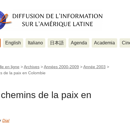
English
Italiano
日本語
Agenda
Academia
Cin
le en ligne
>
Archives
>
Années 2000-2009
>
Année 2003
>
 de la paix en Colombie
hemins de la paix en
ar
Dial