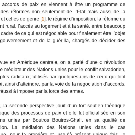
s accords de paix en viennent à être un programme de
nt des réformes non seulement de l’État mais aussi de la
 et celles de genre
[
1
]
, le régime d’imposition, la réforme du
t rural, l’accès au logement et à la santé, entre beaucoup
 cadre de ce qui est négociable pour finalement être l’objet
gouvernement et de la guérilla, chargés de décider des
vue en Amérique centrale, on a parlé d’une « révolution
e médiateur des Nations unies pour le conflit salvadorien,
lus radicaux, utilisés par quelques-uns de ceux qui font
ait ainsi d’atteindre, par la voie de la négociation d’accords,
 réussi à imposer par la force des armes.
la seconde perspective jouit d’un fort soutien théorique
que des processus de paix et elle fut officialisée en son
s unies par Boutros Boutros-Ghali, en sa qualité de
sation. La médiation des Nations unies dans le cas
e, pour la première et jusqu’à présent unique fois, le