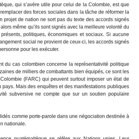
que, qui s’avère utile pour celui de la Colombie, est que
remplacer des forces sociales dans la tâche de réformer la
’un projet de nation ne sort pas du texte des accords signés
, alors même qu’ils sont signés avec la meilleure volonté du
 présents, politiques, économiques et sociaux. Si aucune
hangement social ne provient de ceux-ci, les accords signés
a personne pour les exécuter.
ent du cas colombien concerne la représentativité politique
dizaines de milliers de combattants bien équipés, ce sont les
 Colombie (FARC) qui peuvent surtout imposer un état de
u pays. Mais des enquêtes et des manifestations publiques
tivité subversive ne compte que sur un soutien populaire
alidés comme porte-parole dans une négociation destinée à
n nationale.
rience guatémaltèque se réfère aux Nations unies. Leur