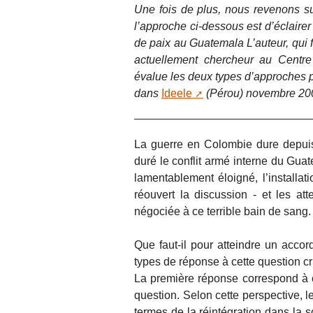
Une fois de plus, nous revenons sur
l’approche ci-dessous est d’éclairer
de paix au Guatemala L’auteur, qui 
actuellement chercheur au Centre
évalue les deux types d’approches p
dans
Ideele
(Pérou) novembre 20
La guerre en Colombie dure depuis
duré le conflit armé interne du Gua
lamentablement éloigné, l’install
réouvert la discussion - et les att
négociée à ce terrible bain de sang.
Que faut-il pour atteindre un accor
types de réponse à cette question cr
La première réponse correspond à ce
question. Selon cette perspective, l
termes de la réintégration dans la 