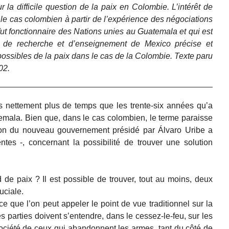
 la difficile question de la paix en Colombie. L’intérêt de
 le cas colombien à partir de l’expérience des négociations
fut fonctionnaire des Nations unies au Guatemala et qui est
 de recherche et d’enseignement de Mexico précise et
ossibles de la paix dans le cas de la Colombie. Texte paru
02.
 nettement plus de temps que les trente-six années qu’a
temala. Bien que, dans le cas colombien, le terme paraisse
ation du nouveau gouvernement présidé par Álvaro Uribe a
entes -, concernant la possibilité de trouver une solution
d de paix ? Il est possible de trouver, tout au moins, deux
uciale.
 que l’on peut appeler le point de vue traditionnel sur la
es parties doivent s’entendre, dans le cessez-le-feu, sur les
société de ceux qui abandonnent les armes, tant du côté de