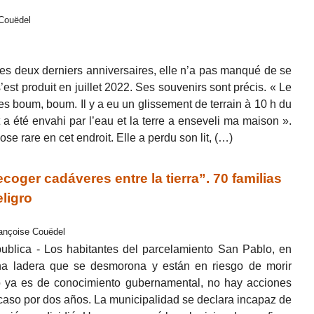
 Couëdel
 ses deux derniers anniversaires, elle n’a pas manqué de se
’est produit en juillet 2022. Ses souvenirs sont précis. « Le
des boum, boum. Il y a eu un glissement de terrain à 10 h du
t a été envahi par l’eau et la terre a enseveli ma maison ».
e rare en cet endroit. Elle a perdu son lit, (…)
ger cadáveres entre la tierra”. 70 familias
eligro
rançoise Couëdel
ublica - Los habitantes del parcelamiento San Pablo, en
na ladera que se desmorona y están en riesgo de morir
o ya es de conocimiento gubernamental, no hay acciones
caso por dos años. La municipalidad se declara incapaz de