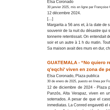
Elsa Coronado
30 janvier 2025, mis en ligne par Françoise
12 décembre 2024.
[…]
Margarita a 56 ans et, à la date de
souvenir de la nuit du désastre qui s
tonnerre retentissait. On entendait 
soir et un autre à 1 h du matin. Tou
Sa maison avait des murs en dur, chos
GUATEMALA - “No quiero reco
q’eqchi’ viven en zona de p
Elsa Coronado, Plaza publica
30 de enero de 2025, puesto en línea por F
12 de diciembre de 2024 - Plaza p
Panzós, Alta Verapaz, viven en u
soterrados. A pesar de que el cas
inmediatas. La Conred engavetó el 