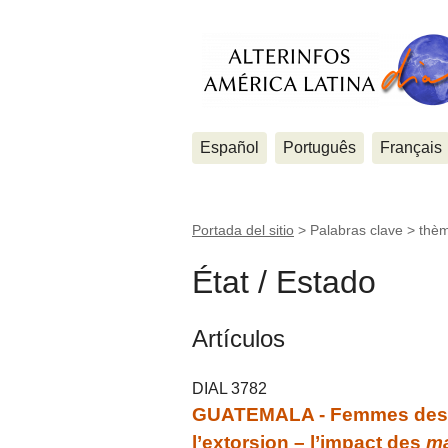
Español
Português
Français
Portada del sitio
> Palabras clave > thè
État / Estado
Artículos
DIAL 3782
GUATEMALA - Femmes des pér
l’extorsion – l’impact des
m