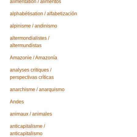
alimentation / alimentos
alphabétisation / alfabetización
alpinisme / andinismo
altermondialistes /
altermundistas
Amazonie / Amazonía
analyses critiques /
perspectivas críticas
anarchisme / anarquismo
Andes
animaux / animales
anticapitalisme /
anticapitalismo