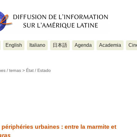
English
Italiano
日本語
Agenda
Academia
Cin
mes / temas >
État / Estado
iphéries urbaines : entre la marmite et
aras