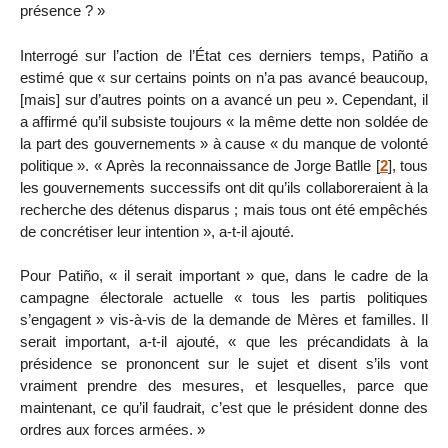
présence ? »
Interrogé sur l’action de l’État ces derniers temps, Patiño a
estimé que « sur certains points on n’a pas avancé beaucoup,
[mais] sur d’autres points on a avancé un peu ». Cependant, il
a affirmé qu’il subsiste toujours « la même dette non soldée de
la part des gouvernements » à cause « du manque de volonté
politique ». « Après la reconnaissance de Jorge Batlle
[
2
]
, tous
les gouvernements successifs ont dit qu’ils collaboreraient à la
recherche des détenus disparus ; mais tous ont été empêchés
de concrétiser leur intention », a-t-il ajouté.
Pour Patiño, « il serait important » que, dans le cadre de la
campagne électorale actuelle « tous les partis politiques
s’engagent » vis-à-vis de la demande de Mères et familles. Il
serait important, a-t-il ajouté, « que les précandidats à la
présidence se prononcent sur le sujet et disent s’ils vont
vraiment prendre des mesures, et lesquelles, parce que
maintenant, ce qu’il faudrait, c’est que le président donne des
ordres aux forces armées. »