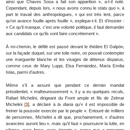
ainsi que Chaves Sosa a fait son apparition », a-t-il noté.
Cependant, depuis lors, « nous avons connu le
statu quo
», à
part le travail des anthropologues, « qui est très lent, parce
qu’on avance fouille après fouille », explique-t-il. Et d’insister :
« Ce qu’il manque, c’est une volonté politique, il faut demander
aux candidats ce qu’ils vont faire concrètement ».
À mi-chemin, le défilé est passé devant le théâtre El Galpón,
sur la façade duquel, sur une toile noire, on pouvait contempler
une marguerite blanche et les visages de détenus disparus,
comme ceux de Mary Luppi, Elsa Fernández, María Emilia
Islas, parmi d’autres.
Même s’il a assuré que pendant ce dernier mandat
présidentiel, « malheureusement », il y a eu quelques reculs,
Rafael Michelini, dirigeant du Front ample et fils de Zelmar
Michelini
[
3
]
, a déclaré à
la diaria
qu’« il est impossible de
freiner la poussée exercée par le peuple ». Entouré de milliers
de personnes, Michelini a dit que, prochainement, « d’autres
avancées auront lieu », mais qu’il faut « poursuivre la lutte, en
silence, avec force, avec énergie », parce que « personne