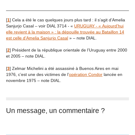
[
1
]
Cela a été le cas quelques jours plus tard : il s’agit d’Amelia
Sanjurjo Casal – voir DIAL 3714 - «
URUGUAY - « Aujourd’hui
elle revient à la maison » : la dépouille trouvée au Bataillon 14
est celle d’Amelia Sanjurjo Casal
» – note DIAL.
[
2
]
Président de la république orientale de l’Uruguay entre 2000
et 2005 – note DIAL.
[
3
]
Zelmar Michelini a été assassiné à Buenos Aires en mai
1976, c’est une des victimes de l’
opération Condor
lancée en
novembre 1975 – note DIAL.
Un message, un commentaire ?