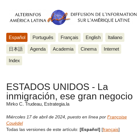
Español
Português
Français
English
Italiano
日本語
Agenda
Academia
Cinema
Internet
Index
ESTADOS UNIDOS - La
inmigración, ese gran negocio
Mirko C. Trudeau, Estrategia.la
Miércoles 17 de abril de 2024
,
puesto en línea por
Françoise
Couëdel
Todas las versiones de este artículo:
[Español]
[
français
]