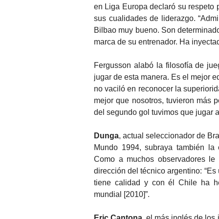
en Liga Europa declaró su respeto p
sus cualidades de liderazgo. “Adm
Bilbao muy bueno. Son determinado
marca de su entrenador. Ha inyectad
Fergusson alabó la filosofía de jue
jugar de esta manera. Es el mejor e
no vaciló en reconocer la superiori
mejor que nosotros, tuvieron más p
del segundo gol tuvimos que jugar 
Dunga
, actual seleccionador de Br
Mundo 1994, subraya también la c
Como a muchos observadores le im
dirección del técnico argentino: “E
tiene calidad y con él Chile ha 
mundial [2010]”.
Eric Cantona
, el más inglés de los