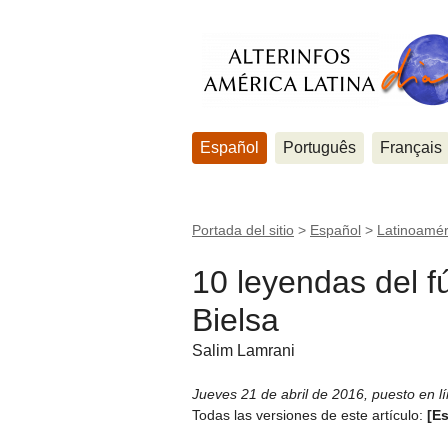
Español
Português
Français
Portada del sitio
>
Español
>
Latinoamér
10 leyendas del f
Bielsa
Salim Lamrani
Jueves 21 de abril de 2016
,
puesto en l
Todas las versiones de este artículo:
[E