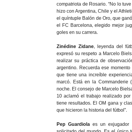
compatriota de Rosario. “No lo tuv
hizo con Argentina, Chile y el Athle
el quíntuple Balón de Oro, que ganó
el FC Barcelona, elegido mejor j
goles en su carrera.
Zinédine Zidane
, leyenda del fút
expresó su respeto a Marcelo Biels
realizar su práctica de observaci
argentino. Recuerda ese momento i
que tiene una increíble experienc
marcó. Está en la Commanderie (s
noche. El consejo de Marcelo Bielsa
10 aclamó el trabajo realizado por
tiene resultados. El OM gana y cla
que hicieron la historia del fútbol”.
Pep Guardiola
es un exjugador i
solicitado del mundo. Es el único 