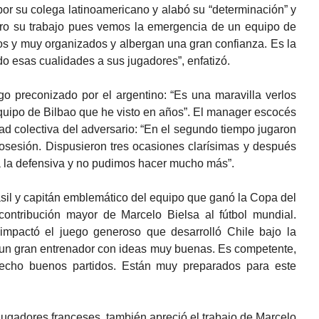
or su colega latinoamericano y alabó su “determinación” y
iro su trabajo pues vemos la emergencia de un equipo de
s y muy organizados y albergan una gran confianza. Es la
o esas cualidades a sus jugadores”, enfatizó.
go preconizado por el argentino: “Es una maravilla verlos
quipo de Bilbao que he visto en años”. El manager escocés
dad colectiva del adversario: “En el segundo tiempo jugaron
osesión. Dispusieron tres ocasiones clarísimas y después
a la defensiva y no pudimos hacer mucho más”.
asil y capitán emblemático del equipo que ganó la Copa del
ontribución mayor de Marcelo Bielsa al fútbol mundial.
pactó el juego generoso que desarrolló Chile bajo la
s un gran entrenador con ideas muy buenas. Es competente,
hecho buenos partidos. Están muy preparados para este
 jugadores franceses, también apreció el trabajo de Marcelo