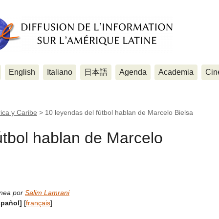
English
Italiano
日本語
Agenda
Academia
Cin
ica y Caribe
>
10 leyendas del fútbol hablan de Marcelo Bielsa
útbol hablan de Marcelo
ínea por
Salim Lamrani
spañol]
[
français
]