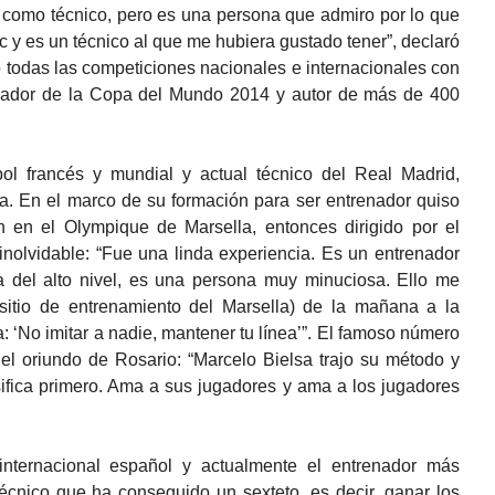
e como técnico, pero es una persona que admiro por lo que
tic y es un técnico al que me hubiera gustado tener”, declaró
 todas las competiciones nacionales e internacionales con
ugador de la Copa del Mundo 2014 y autor de más de 400
bol francés y mundial y actual técnico del Real Madrid,
a. En el marco de su formación para ser entrenador quiso
ón en el Olympique de Marsella, entonces dirigido por el
nolvidable: “Fue una linda experiencia. Es un entrenador
ia del alto nivel, es una persona muy minuciosa. Ello me
itio de entrenamiento del Marsella) de la mañana a la
: ‘No imitar a nadie, mantener tu línea’”. El famoso número
 el oriundo de Rosario: “Marcelo Bielsa trajo su método y
sifica primero. Ama a sus jugadores y ama a los jugadores
nternacional español y actualmente el entrenador más
técnico que ha conseguido un sexteto, es decir, ganar los