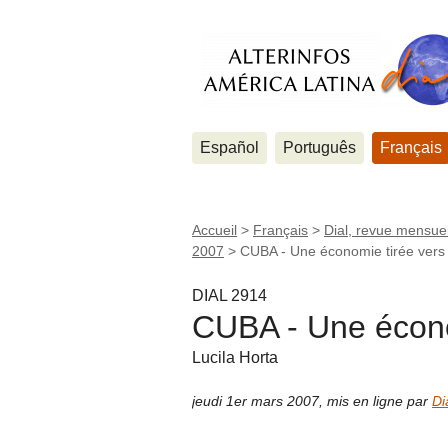
Español
Português
Français
Accueil
>
Français
>
Dial, revue mensuel
2007
>
CUBA - Une économie tirée vers 
DIAL 2914
CUBA - Une économ
Lucila Horta
jeudi 1er mars 2007
,
mis en ligne par
Di