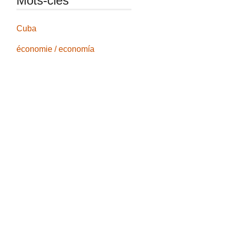
Mots-clés
Cuba
économie / economía