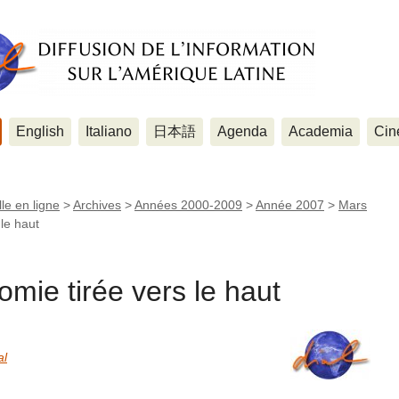
English
Italiano
日本語
Agenda
Academia
Cin
le en ligne
>
Archives
>
Années 2000-2009
>
Année 2007
>
Mars
le haut
ie tirée vers le haut
al