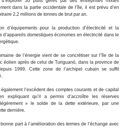
d’explorer 30 puits gérés par des entreprises mixtes
ment dans la partie occidentale de l’île, il est prévu d’en
traire 2,2 millions de tonnes de brut par an.
ition d’équipements pour la production d’électricité et la
ns d’appareils domestiques économes en électricité dans le
ergétique.
aine de l’énergie vient de se concrétiser sur l’île de la
c éolien après de celui de Turiguanó, dans la province de
epuis 1999. Cette zone de l’archipel cubain se suffit
é.
 également l’excédent des comptes courants et de capital
 expliquant qu’il a permis d’accroître les réserves
 légèrement » le solde de la dette extérieure, par une
tte dernière.
e bonne part à l’amélioration des termes de l’échange avec