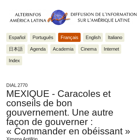
Español
Português
Français
English
Italiano
日本語
Agenda
Academia
Cinema
Internet
Index
DIAL 2770
MEXIQUE - Caracoles et
conseils de bon
gouvernement. Une autre
façon de gouverner :
« Commander en obéissant »
Ximena Antillón