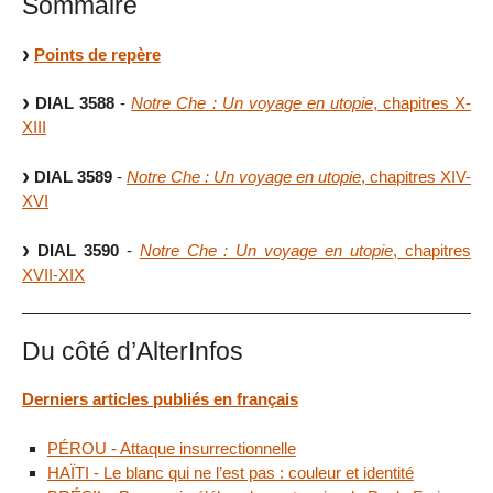
Sommaire
Points de repère
DIAL 3588
-
Notre Che : Un voyage en utopie
, chapitres X-
XIII
DIAL 3589
-
Notre Che : Un voyage en utopie
, chapitres XIV-
XVI
DIAL 3590
-
Notre Che : Un voyage en utopie
, chapitres
XVII-XIX
Du côté d’AlterInfos
Derniers articles publiés en français
PÉROU - Attaque insurrectionnelle
HAÏTI - Le blanc qui ne l’est pas : couleur et identité