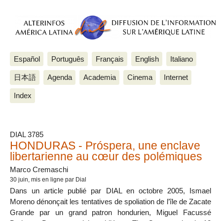
Español
Português
Français
English
Italiano
日本語
Agenda
Academia
Cinema
Internet
Index
Los artículos más recientes
DIAL 3785
HONDURAS - Próspera, une enclave
libertarienne au cœur des polémiques
Marco Cremaschi
30 juin
, mis en ligne par Dial
Dans un article publié par DIAL en octobre 2005, Ismael
Moreno dénonçait les tentatives de spoliation de l’île de Zacate
Grande par un grand patron hondurien, Miguel Facussé