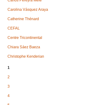
Carlos Pereyra Mele
Carolina Vásquez Araya
Catherine Thénard
CEFAL
Centre Tricontinental
Chiara Sáez Baeza
Christophe Kenderian
1
2
3
4