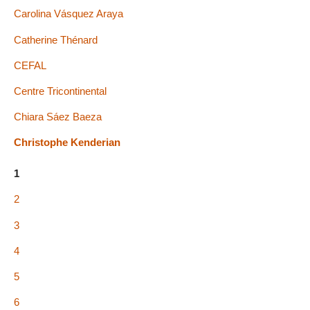
Carolina Vásquez Araya
Catherine Thénard
CEFAL
Centre Tricontinental
Chiara Sáez Baeza
Christophe Kenderian
1
2
3
4
5
6