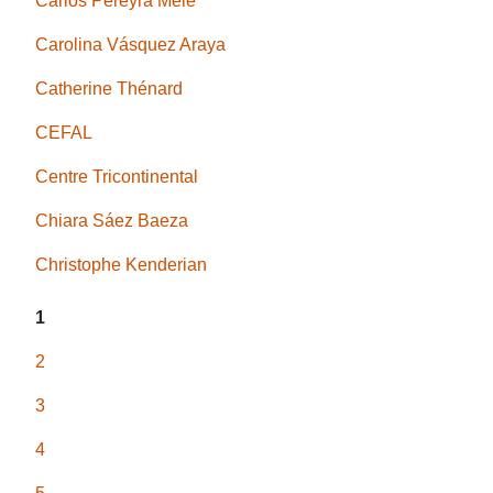
Carlos Pereyra Mele
Carolina Vásquez Araya
Catherine Thénard
CEFAL
Centre Tricontinental
Chiara Sáez Baeza
Christophe Kenderian
1
2
3
4