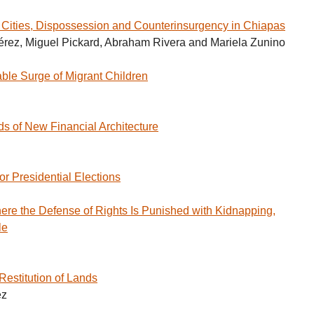
Cities, Dispossession and Counterinsurgency in Chiapas
érez, Miguel Pickard, Abraham Rivera and Mariela Zunino
e Surge of Migrant Children
 of New Financial Architecture
r Presidential Elections
e the Defense of Rights Is Punished with Kidnapping,
le
estitution of Lands
ez