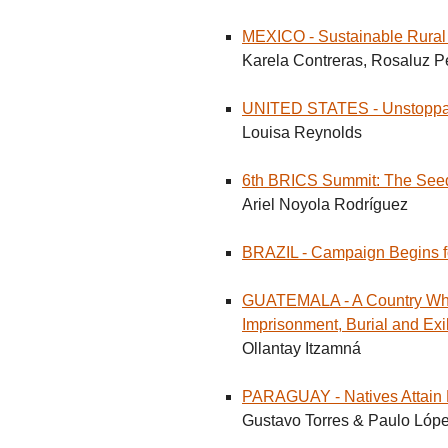
MEXICO - Sustainable Rural 
Karela Contreras, Rosaluz P
UNITED STATES - Unstoppabl
Louisa Reynolds
6th BRICS Summit: The Seeds
Ariel Noyola Rodríguez
BRAZIL - Campaign Begins fo
GUATEMALA - A Country Wher
Imprisonment, Burial and Exi
Ollantay Itzamná
PARAGUAY - Natives Attain R
Gustavo Torres & Paulo Lóp