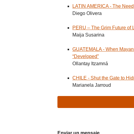
LATIN AMERICA - The Need 
Diego Olivera
PERU – The Grim Future of 
Maija Susarina
GUATEMALA - When Mayans an
“Developed”
Ollantay Itzamná
CHILE - Shut the Gate to Hi
Marianela Jarroud
Enviar un mensaje