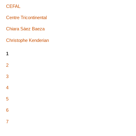
CEFAL
Centre Tricontinental
Chiara Sáez Baeza
Christophe Kenderian
1
2
3
4
5
6
7