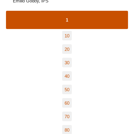
Emilio Godoy, IPS
1
10
20
30
40
50
60
70
80