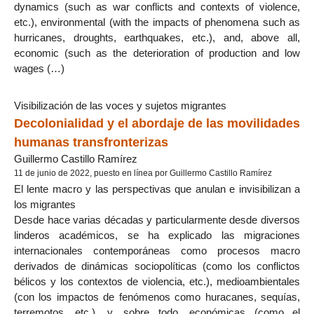
dynamics (such as war conflicts and contexts of violence,
etc.), environmental (with the impacts of phenomena such as
hurricanes, droughts, earthquakes, etc.), and, above all,
economic (such as the deterioration of production and low
wages (…)
Visibilización de las voces y sujetos migrantes
Decolonialidad y el abordaje de las movilidades
humanas transfronterizas
Guillermo Castillo Ramírez
11 de junio de 2022, puesto en línea por Guillermo Castillo Ramírez
El lente macro y las perspectivas que anulan e invisibilizan a
los migrantes
Desde hace varias décadas y particularmente desde diversos
linderos académicos, se ha explicado las migraciones
internacionales contemporáneas como procesos macro
derivados de dinámicas sociopolíticas (como los conflictos
bélicos y los contextos de violencia, etc.), medioambientales
(con los impactos de fenómenos como huracanes, sequías,
terremotos, etc.), y, sobre todo, económicas (como el