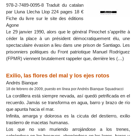
978-2-7489-0095-8 Traduit du catalan
par Lluna Llecha Llop 224 pages 18 €
Fiche du livre sur le site des éditions
Agone
Le 29 janvier 1990, alors que le général Pinochet s’apprête à
céder la place à un président démocratiquement élu, une
spectaculaire évasion a lieu dans une prison de Santiago. Les
prisonniers politiques du Front patriotique Manuel Rodríguez
(FPMR) viennent brutalement rappeler que, derrière les (…)
Exilio, las flores del mal y los ejes rotos
Andrés Bianque
18 de febrero de 2009, puesto en línea por Andrés Bianque Squadracci
La cordillera está siempre nevada, así quedó petrificada en el
recuerdo. Jamás se transforma en agua, barro y brazo de río
que apunta hacia el mar.
Infinita, amarga y dolorosa es la cicuta del destierro, exilio
trastierro de macetas humanas.
Los que no van muriendo arrojándose a los trenes,
colgándose en los bosques, ahogándose en los lagos, bares y