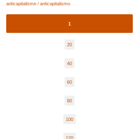
anticapitalisme / anticapitalismo
1
20
40
60
80
100
120