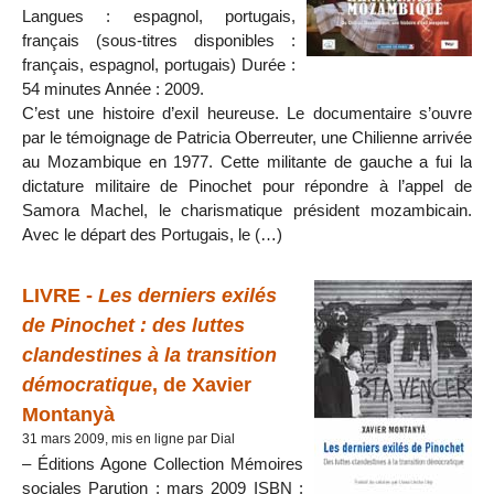
Langues : espagnol, portugais,
français (sous-titres disponibles :
français, espagnol, portugais) Durée :
54 minutes Année : 2009.
C’est une histoire d’exil heureuse. Le documentaire s’ouvre
par le témoignage de Patricia Oberreuter, une Chilienne arrivée
au Mozambique en 1977. Cette militante de gauche a fui la
dictature militaire de Pinochet pour répondre à l’appel de
Samora Machel, le charismatique président mozambicain.
Avec le départ des Portugais, le (…)
LIVRE -
Les derniers exilés
de Pinochet : des luttes
clandestines à la transition
démocratique
, de Xavier
Montanyà
31 mars 2009, mis en ligne par Dial
– Éditions Agone Collection Mémoires
sociales Parution : mars 2009 ISBN :