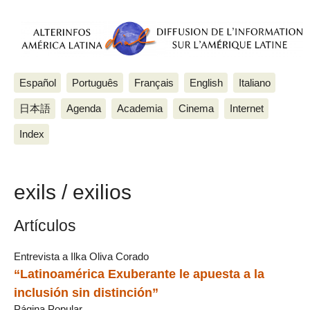
Español
Português
Français
English
Italiano
日本語
Agenda
Academia
Cinema
Internet
Index
exils / exilios
Artículos
Entrevista a Ilka Oliva Corado
“Latinoamérica Exuberante le apuesta a la
inclusión sin distinción”
Página Popular