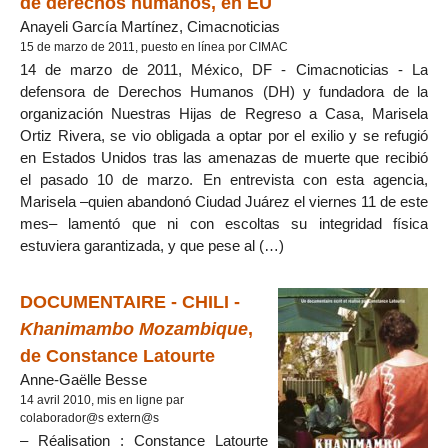
de derechos humanos, en EU
Anayeli García Martínez, Cimacnoticias
15 de marzo de 2011, puesto en línea por CIMAC
14 de marzo de 2011, México, DF - Cimacnoticias - La
defensora de Derechos Humanos (DH) y fundadora de la
organización Nuestras Hijas de Regreso a Casa, Marisela
Ortiz Rivera, se vio obligada a optar por el exilio y se refugió
en Estados Unidos tras las amenazas de muerte que recibió
el pasado 10 de marzo. En entrevista con esta agencia,
Marisela –quien abandonó Ciudad Juárez el viernes 11 de este
mes– lamentó que ni con escoltas su integridad física
estuviera garantizada, y que pese al (…)
DOCUMENTAIRE - CHILI -
Khanimambo Mozambique
,
de Constance Latourte
Anne-Gaëlle Besse
14 avril 2010, mis en ligne par
colaborador@s extern@s
– Réalisation : Constance Latourte