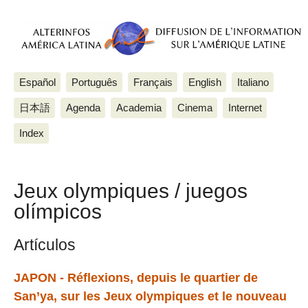
Español
Português
Français
English
Italiano
日本語
Agenda
Academia
Cinema
Internet
Index
Jeux olympiques / juegos
olímpicos
Artículos
JAPON - Réflexions, depuis le quartier de
San’ya, sur les Jeux olympiques et le nouveau