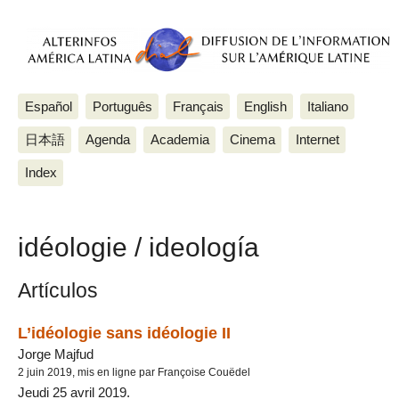
Español
Português
Français
English
Italiano
日本語
Agenda
Academia
Cinema
Internet
Index
idéologie / ideología
Artículos
L’idéologie sans idéologie II
Jorge Majfud
2 juin 2019, mis en ligne par Françoise Couëdel
Jeudi 25 avril 2019.