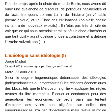
Peu de temps après la chute du mur de Berlin, nous avons dû
subir une avalanche de discours, de politiques néolibérales et
de récits trompeurs comme La fin de l’histoire (un véritable
poème épique) et Le Choc des civilisations (nouvelle poésie
invitant à de nouveaux exploits) . Il n’était pas très difficile de
voir que ce qui nous attendait serait plutôt un choc d’intérêts et
que tant qu’il y aurait quelque chose à construire et à détruire
l’histoire suivrait son (…)
L’idéologie sans idéologie (I)
Jorge Majfud
29 avril 2019, mis en ligne par Françoise Couëdel
Mardi 23 avril 2019.
Selon le dogme hégémonique, débarrasser des idéologies
(indépendantistes ou progressistes) les relations économiques
des blocs, tels que le Mercosur, signifie « appliquer les règles
neutres du libre marché ». Bloquer et condamner pour des
générations les économies de petits pays qui tentent
d’explorer des voies non alignées sur celles des
superpuissances, n’a rien d’idéologique mais relève plutôt de